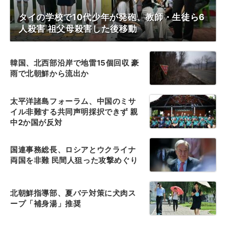
タイの学校で10代少年が発砲、教師・生徒ら6
人殺害 祖父母殺害した後移動
韓国、北西部沿岸で地雷15個回収 豪
雨で北朝鮮から流出か
太平洋諸島フォーラム、中国のミサ
イル非難する共同声明採択できず 親
中2か国が反対
国連事務総長、ロシアとウクライナ
両国を非難 民間人狙った攻撃めぐり
北朝鮮指導部、夏バテ対策に犬肉ス
ープ「補身湯」推奨