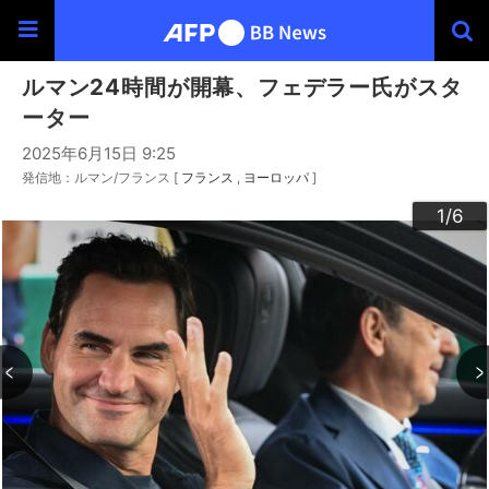
ルマン24時間が開幕、フェデラー氏がスタ
ーター
2025年6月15日 9:25
発信地：ルマン/フランス [
フランス
ヨーロッパ
]
3
4
6
2
5
1
/6
/6
/6
/6
/6
/6