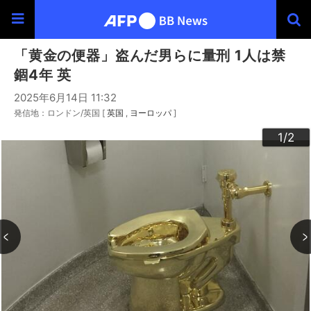
「黄金の便器」盗んだ男らに量刑 1人は禁
錮4年 英
2025年6月14日 11:32
発信地：ロンドン/英国 [
英国
ヨーロッパ
]
2
1
/2
/2