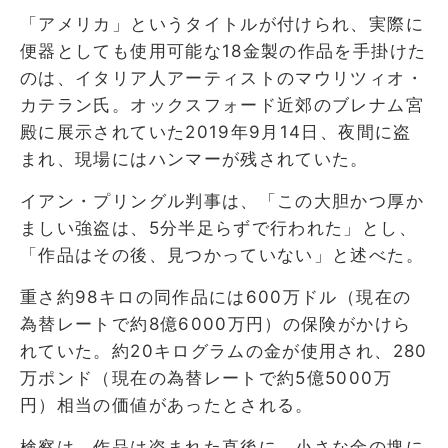
「アメリカ」というタイトルが付けられ、実際に
便器としても使用可能な18金製の作品を手掛けた
のは、イタリア人アーティストのマウリツィオ・
カテラン氏。オックスフォード近郊のブレナム宮
殿に展示されていた2019年9月14日、夜間に盗
まれ、現場にはハンマーが残されていた。
イアン・プリングル判事は、「この大胆かつ厚か
ましい強盗は、5分半足らずで行われた」とし、
「作品はその後、見つかっていない」と述べた。
重さ約98キロの同作品には600万ドル（現在の
為替レートで約8億6000万円）の保険がかけら
れていた。約20キログラムの金が使用され、280
万ポンド（現在の為替レートで約5億5000万
円）相当の価値があったとされる。
検察は、作品は盗まれた直後に、小さな金の塊に