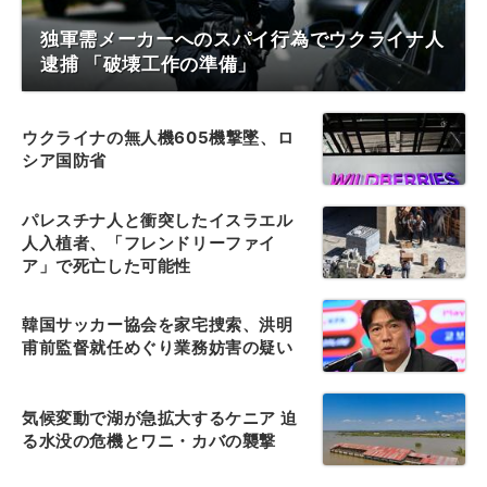
独軍需メーカーへのスパイ行為でウクライナ人
逮捕 「破壊工作の準備」
ウクライナの無人機605機撃墜、ロ
シア国防省
パレスチナ人と衝突したイスラエル
人入植者、「フレンドリーファイ
ア」で死亡した可能性
韓国サッカー協会を家宅捜索、洪明
甫前監督就任めぐり業務妨害の疑い
気候変動で湖が急拡大するケニア 迫
る水没の危機とワニ・カバの襲撃