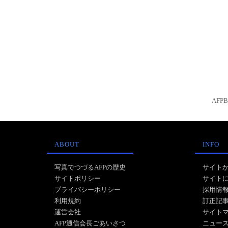
AFP
ABOUT
INFO
写真でつづるAFPの歴史
サイト
サイトポリシー
サイト
プライバシーポリシー
採用情
利用規約
訂正記
運営会社
サイト
AFP通信会長ごあいさつ
ニュー