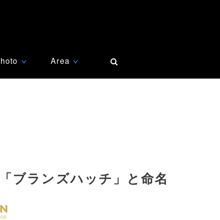
hoto
Area
∨
∨
「ブランズハッチ」と命名