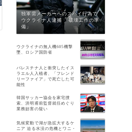
独軍需メーカーへのスパイ行為で
ウクライナ人逮捕 「破壊工作の準
備」
ウクライナの無人機605機撃
墜、ロシア国防省
パレスチナ人と衝突したイス
ラエル人入植者、「フレンド
ほ
リーファイア」で死亡した可
能性
韓国サッカー協会を家宅捜
索、洪明甫前監督就任めぐり
業務妨害の疑い
気候変動で湖が急拡大するケ
ニア 迫る水没の危機とワニ・