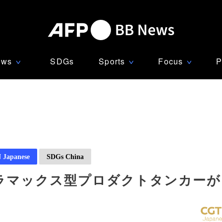
ews
SDGs
Sports
Focus
P
∨
∨
∨
Japanese
SDGs China
ラマックス型プロダクトタンカーが