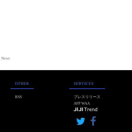
News
OTHER
SERVICES
RSS
プレスリリース
AFP WAA