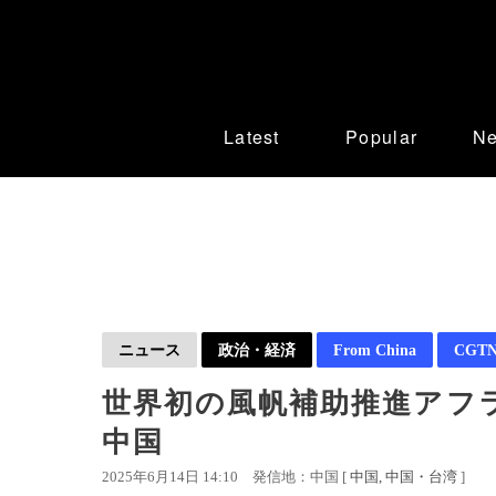
Latest
Popular
N
ニュース
政治・経済
From China
CGTN 
世界初の風帆補助推進アフ
中国
2025年6月14日 14:10
発信地：中国 [
中国
中国・台湾
]