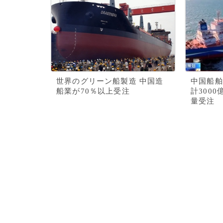
世界のグリーン船製造 中国造
中国船舶
船業が70％以上受注
計300
量受注