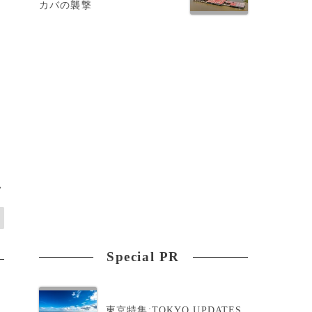
カバの襲撃
は
>
Special PR
東京特集:TOKYO UPDATES