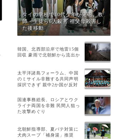
タイの学校で10代少年が発砲、教
師・生徒ら6人殺害 祖父母殺害し
た後移動
韓国、北西部沿岸で地雷15個
ォ
回収 豪雨で北朝鮮から流出か
太平洋諸島フォーラム、中国
のミサイル非難する共同声明
採択できず 親中2か国が反対
国連事務総長、ロシアとウク
ライナ両国を非難 民間人狙っ
た攻撃めぐり
北朝鮮指導部、夏バテ対策に
犬肉スープ「補身湯」推奨