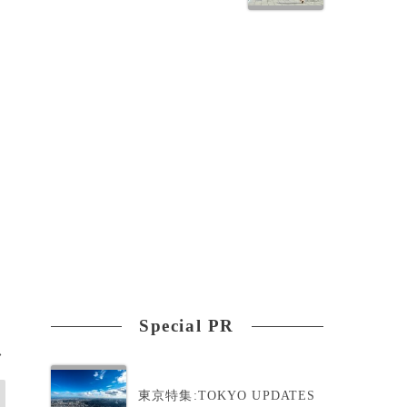
た
Special PR
>
東京特集:TOKYO UPDATES