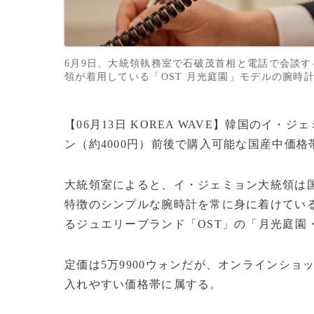
6月9日、大統領執務室で石破茂首相と電話で会談
領が着用している「OST 月光庭園」モデルの腕時計＝大
【06月13日 KOREA WAVE】韓国のイ
ン（約4000円）前後で購入可能な国産中価
大統領室によると、イ・ジェミョン大統領は
特徴のシンプルな腕時計を常に身に着けてい
るジュエリーブランド「OST」の「月光庭園
定価は5万9900ウォンだが、オンラインショ
入れやすい価格帯に属する。