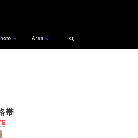
hoto
Area
∨
∨
格帯