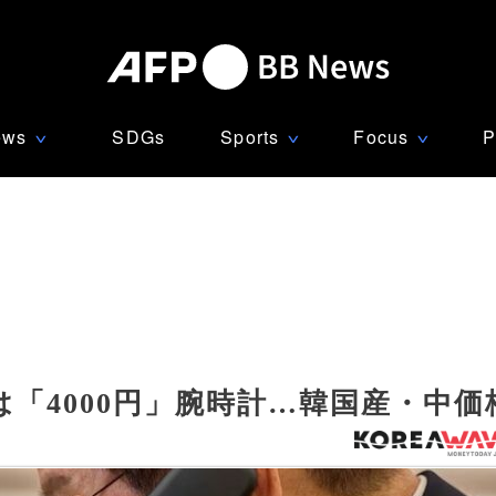
ews
SDGs
Sports
Focus
P
∨
∨
∨
「4000円」腕時計…韓国産・中価