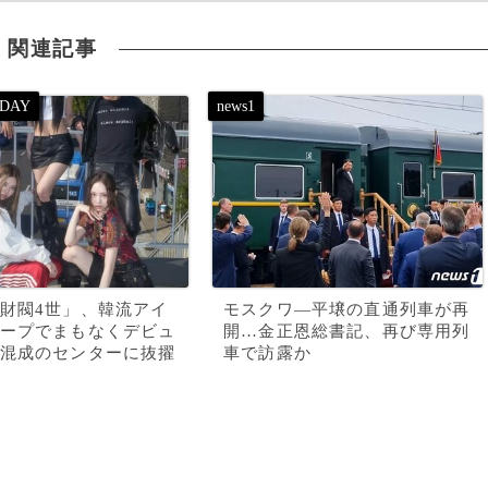
関連記事
財閥4世」、韓流アイ
モスクワ―平壌の直通列車が再
ープでまもなくデビュ
開…金正恩総書記、再び専用列
混成のセンターに抜擢
車で訪露か