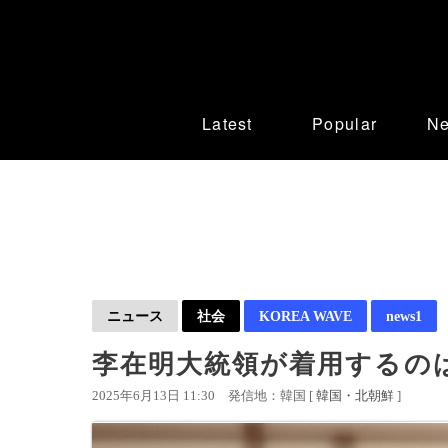
Latest
Popular
N
ニュース
社会
KOREA WAVE
news1
李在明大統領が着用するのは
2025年6月13日 11:30
発信地：韓国 [
韓国・北朝鮮
]