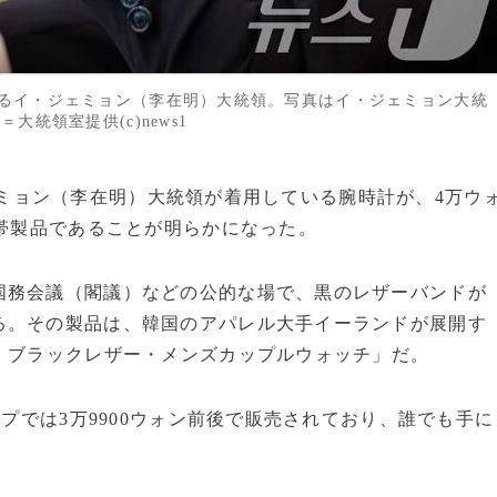
するイ・ジェミョン（李在明）大統領。写真はイ・ジェミョン大統
統領室提供(c)news1
・ジェミョン（李在明）大統領が着用している腕時計が、4万ウ
格帯製品であることが明らかになった。
国務会議（閣議）などの公的な場で、黒のレザーバンドが
る。その製品は、韓国のアパレル大手イーランドが展開す
・ブラックレザー・メンズカップルウォッチ」だ。
ップでは3万9900ウォン前後で販売されており、誰でも手に