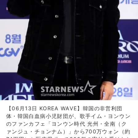
【06月13日 KOREA WAVE】韓国の非営利団
体・韓国白血病小児財団が、歌手イム・ヨンウン
のファンカフェ「ヨンウン時代 光州・全南（ク
ァンジュ・チョンナム）」から700万ウォン（約