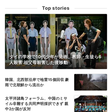
Top stories
タイの学校で10代少年が発砲、教師・生徒ら6
人殺害 祖父母殺害した後移動
韓国、北西部沿岸で地雷15個回収 豪
雨で北朝鮮から流出か
太平洋諸島フォーラム、中国のミサ
イル非難する共同声明採択できず 親
中2か国が反対