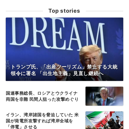
Top stories
トランプ氏、「出産ツーリズム」禁止する大統
領令に署名 「出生地主義」見直し継続へ
国連事務総長、ロシアとウクライナ
両国を非難 民間人狙った攻撃めぐり
イラン、湾岸諸国を脅迫していた 米
国が発電所攻撃すれば湾岸全域を
「停電」させる