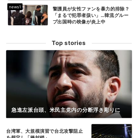
警護員が女性ファンを暴力的排除？
「まるで犯罪者扱い」…韓流グルー
プ出国時の映像が炎上中
Top stories
急進左派台頭、米民主党内の分断浮き彫りに
台湾軍、大規模演習で台北攻撃阻止
を想定し「橋封鎖」