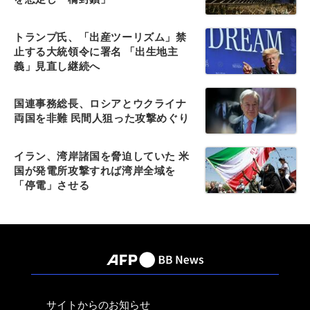
トランプ氏、「出産ツーリズム」禁
止する大統領令に署名 「出生地主
義」見直し継続へ
国連事務総長、ロシアとウクライナ
両国を非難 民間人狙った攻撃めぐり
イラン、湾岸諸国を脅迫していた 米
国が発電所攻撃すれば湾岸全域を
「停電」させる
サイトからのお知らせ