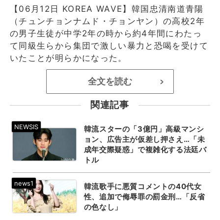
【06月12日 KOREA WAVE】韓国忠清南道青陽
（チュンチョンナムド・チョンヤン）の高校2年
の男子生徒が中学2年の時から約4年間にわたっ
て同級生らから集団で激しい暴力と恐喝を受けて
いたことが明らかになった。
全文を読む
>
関連記事
韓流スターの「3億円」高級マンシ
ョン、広告主が仮差し押さえ…「未
成年交際疑惑」で複雑化する法廷バ
トル
韓流歌手に悪質コメントの40代女
性、追加で侮辱罪の罰金刑…「反省
の色なし」