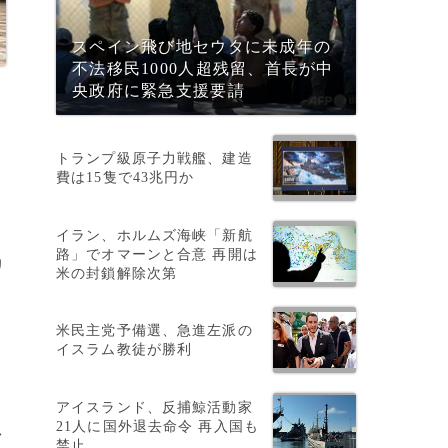
スペイン飛び地セウタに未成年の
不法移民1000人超残留、首長が中
央政府に緊急支援要請
トランプ級原子力戦艦、建造
費は15隻で43兆円か
イラン、ホルムズ海峡「新航
路」でオマーンと合意 再開は
リ
米の封鎖解除次第
米民主党予備選、急進左派の
イスラム教徒が勝利
アイスランド、反捕鯨活動家
21人に国外退去命令 再入国も
>
禁止