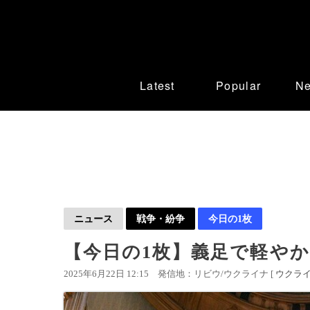
Latest
Popular
N
ニュース
戦争・紛争
今日の1枚
【今日の1枚】義足で軽やか
2025年6月22日 12:15
発信地：リビウ/ウクライナ [
ウクラ