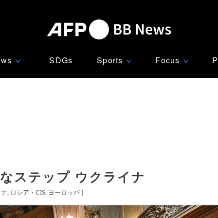
ews
SDGs
Sports
Focus
P
∨
∨
∨
なステップ ウクライナ
イナ
ロシア・CIS
ヨーロッパ
]