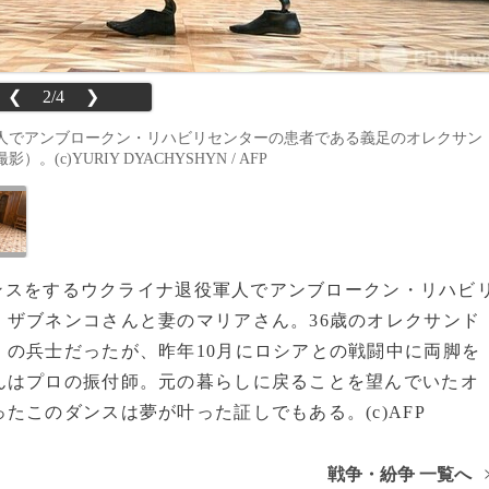
❮
2/4
❯
人でアンブロークン・リハビリセンターの患者である義足のオレクサン
c)YURIY DYACHYSHYN / AFP
、ダンスをするウクライナ退役軍人でアンブロークン・リハビ
ザブネンコさんと妻のマリアさん。36歳のオレクサンド
の兵士だったが、昨年10月にロシアとの戦闘中に両脚を
んはプロの振付師。元の暮らしに戻ることを望んでいたオ
たこのダンスは夢が叶った証しでもある。(c)AFP
戦争・紛争 一覧へ