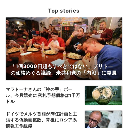
Top stories
「1個3000円超もすべきではない」ブリトー
の価格めぐる議論、米共和党の「内戦」に発展
マラドーナさんの「神の手」ボー
ル、今月競売に 落札予想価格は1千万
ドル
ドイツでメルツ首相が辞任計画と主
張する偽動画拡散、背後にロシア系
情報工作組織