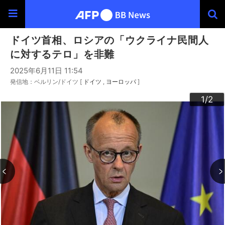
ドイツ首相、ロシアの「ウクライナ民間人
に対するテロ」を非難
2025年6月11日 11:54
発信地：ベルリン/ドイツ [
ドイツ
ヨーロッパ
]
2
1
/2
/2