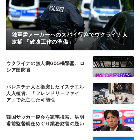
独軍需メーカーへのスパイ行為でウクライナ人
逮捕 「破壊工作の準備」
ウクライナの無人機605機撃墜、ロ
シア国防省
パレスチナ人と衝突したイスラエル
人入植者、「フレンドリーファイ
ア」で死亡した可能性
韓国サッカー協会を家宅捜索、洪明
甫前監督就任めぐり業務妨害の疑い