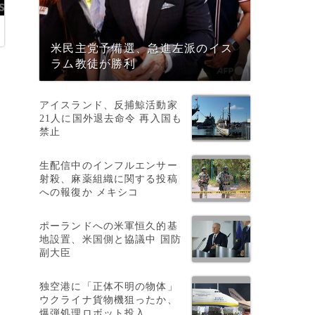
米民主党予備選、急進左派のイス
ラム教徒が勝利
アイスランド、反捕鯨活動家
21人に国外退去命令 再入国も
禁止
生配信中のインフルエンサー
射殺、麻薬組織に関する投稿
への報復か メキシコ
ポーランドへの米軍恒久的基
地設置、米国側と協議中 国防
副大臣
独空港に「正体不明の物体」
ウクライナ貨物機狙ったか、
爆弾処理ロボット投入