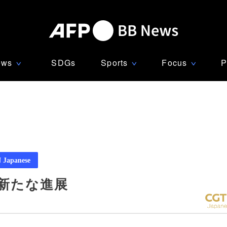
ews
SDGs
Sports
Focus
P
∨
∨
∨
Japanese
新たな進展