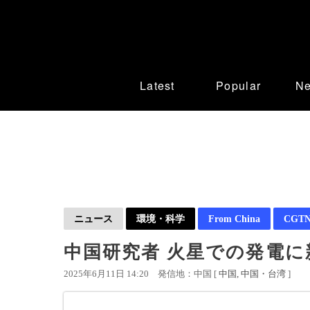
Latest
Popular
N
ニュース
環境・科学
From China
CGTN 
中国研究者 火星での発電に
2025年6月11日 14:20
発信地：中国 [
中国
中国・台湾
]