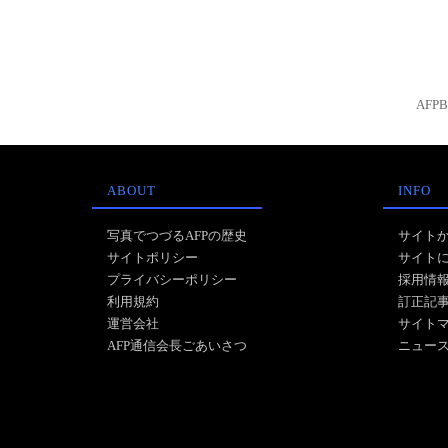
AFP
ABOUT
INFO
写真でつづるAFPの歴史
サイト
サイトポリシー
サイト
プライバシーポリシー
採用情
利用規約
訂正記
運営会社
サイト
AFP通信会長ごあいさつ
ニュー