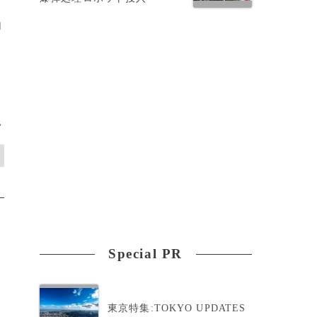
向
>
Special PR
東京特集:TOKYO UPDATES