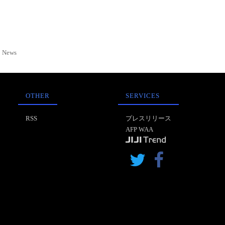
News
OTHER
SERVICES
RSS
プレスリリース
AFP WAA