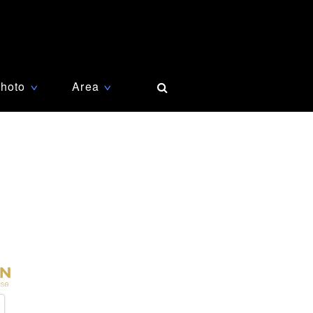
hoto
Area
∨
∨