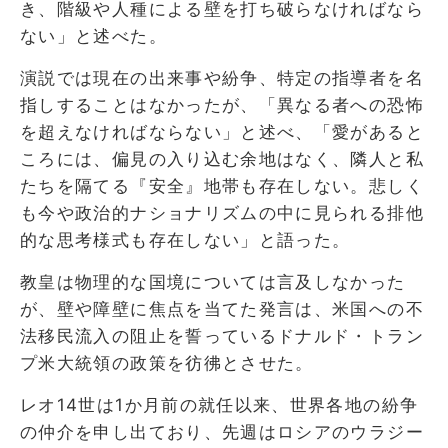
き、階級や人種による壁を打ち破らなければなら
ない」と述べた。
演説では現在の出来事や紛争、特定の指導者を名
指しすることはなかったが、「異なる者への恐怖
を超えなければならない」と述べ、「愛があると
ころには、偏見の入り込む余地はなく、隣人と私
たちを隔てる『安全』地帯も存在しない。悲しく
も今や政治的ナショナリズムの中に見られる排他
的な思考様式も存在しない」と語った。
教皇は物理的な国境については言及しなかった
が、壁や障壁に焦点を当てた発言は、米国への不
法移民流入の阻止を誓っているドナルド・トラン
プ米大統領の政策を彷彿とさせた。
レオ14世は1か月前の就任以来、世界各地の紛争
の仲介を申し出ており、先週はロシアのウラジー