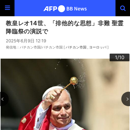
教皇レオ14世、「排他的な思想」非難 聖霊
降臨祭の演説で
2025年6月9日 12:19
発信地：バチカン市国/バチカン市国 [
バチカン市国
ヨーロッパ
]
10
3
4
6
9
2
5
7
8
1
/10
/10
/10
/10
/10
/10
/10
/10
/10
/10