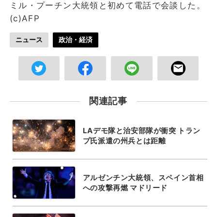
ミル・プーチン大統領と初めて電話で会談した。
(c)AFP
ニュース
政治・経済
関連記事
LAデモ隊と治安部隊が衝突 トラン
プ氏派遣の州兵とは距離
アルゼンチン大統領、スペイン首相
への攻撃再燃 マドリード