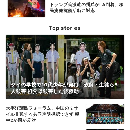
トランプ氏派遣の州兵がLA到着、移
民摘発抗議活動に対応
Top stories
タイの学校で10代少年が発砲、教師・生徒ら6
人殺害 祖父母殺害した後移動
太平洋諸島フォーラム、中国のミサ
イル非難する共同声明採択できず 親
中2か国が反対