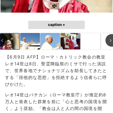
caption +
【6月9日 AFP】ローマ・カトリック教会の教皇
レオ14世は8日、聖霊降臨祭のミサで行った演説
で、世界各地でナショナリズムを助長してきたと
する「排他的な思想」を拒絶するよう信者らに呼
びかけた。
レオ14世はバチカン（ローマ教皇庁）が推定約8
万人と発表した群衆を前に「心と思考の国境を開
く」よう奨励。「教会は人と人の間の国境を開