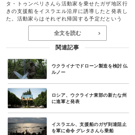
タ・トゥンベリさんら活動家を乗せたガザ地区行
きの支援船をイスラエル沿岸に誘導したと発表し
た。活動家らはそれぞれ帰国​​する予定だという
全文を読む
>
関連記事
ウクライナでドローン製造を検討 仏
ルノー
ロシア、ウクライナ東部の新たな州
に進軍と発表
イスラエル、支援船のガザ到達阻止
を軍に命令 グレタさんら乗船