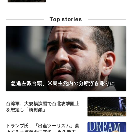
Top stories
急進左派台頭、米民主党内の分断浮き彫りに
台湾軍、大規模演習で台北攻撃阻止
を想定し「橋封鎖」
トランプ氏、「出産ツーリズム」禁
止する大統領令に署名 「出生地主