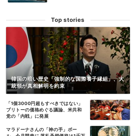
Top stories
韓国の暗い歴史「強制的な国際養子縁組」、大
統領が真相解明を約束
「1個3000円超もすべきではない」
ブリトーの価格めぐる議論、米共和
党の「内戦」に発展
マラドーナさんの「神の手」ボー
ル、今月競売に 落札予想価格は1千万