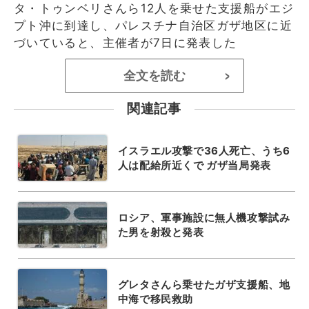
タ・トゥンベリさんら12人を乗せた支援船がエジ
プト沖に到達し、パレスチナ自治区ガザ地区に近
づいていると、主催者が7日に発表した
全文を読む
>
関連記事
イスラエル攻撃で36人死亡、うち6
人は配給所近くで ガザ当局発表
ロシア、軍事施設に無人機攻撃試み
た男を射殺と発表
グレタさんら乗せたガザ支援船、地
中海で移民救助