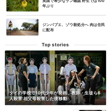
英国で希少なラン確認 野生では100
年ぶり
ジンバブエ、ゾウ殺処分へ 肉は住民
に配布
Top stories
タイの学校で10代少年が発砲、教師・生徒ら6
人殺害 祖父母殺害した後移動