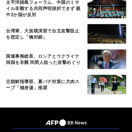
太平洋諸島フォーラム、中国のミサ
イル非難する共同声明採択できず 親
中2か国が反対
台湾軍、大規模演習で台北攻撃阻止
を想定し「橋封鎖」
国連事務総長、ロシアとウクライナ
両国を非難 民間人狙った攻撃めぐり
北朝鮮指導部、夏バテ対策に犬肉ス
ープ「補身湯」推奨