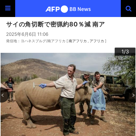
サイの角切断で密猟約80％減 南ア
2025年6月6日 11:06
発信地：ヨハネスブルグ/南アフリカ [
南アフリカ
アフリカ
]
3
2
1
/3
/3
/3