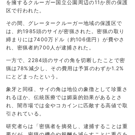
を擁するクルーガー国立公園周辺の11か所の保護
区で行われた。
その間、グレータークルーガー地域の保護区で
は、約1985頭のサイが密猟された。密猟の取り
締まりには7400万ドル（約106億円）が費やさ
れ、密猟者約700人が逮捕された。
一方で、2284頭のサイの角を切断したことで密
猟は78%減少し、その費用は予算のわずか1.2%
にとどまったという。
象牙と同様、サイの角は地位の象徴として珍重さ
れるほか、伝統医療では媚薬的効果があるとさ
れ、闇市場では金やコカインに匹敵する高値で取
引されている。
研究者らは「密猟者を摘発し、逮捕することは重
要だが、密猟の機会や報酬を減らすことに重点を