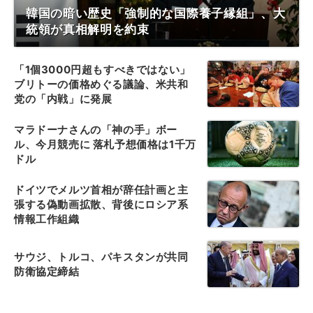
韓国の暗い歴史「強制的な国際養子縁組」、大
統領が真相解明を約束
「1個3000円超もすべきではない」
ブリトーの価格めぐる議論、米共和
党の「内戦」に発展
マラドーナさんの「神の手」ボー
ル、今月競売に 落札予想価格は1千万
ドル
ドイツでメルツ首相が辞任計画と主
張する偽動画拡散、背後にロシア系
情報工作組織
サウジ、トルコ、パキスタンが共同
防衛協定締結