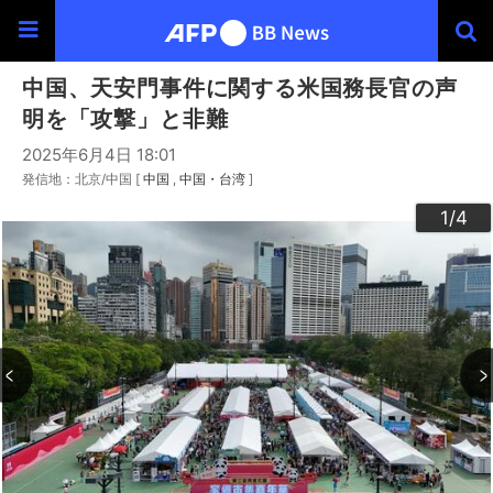
中国、天安門事件に関する米国務長官の声
明を「攻撃」と非難
2025年6月4日 18:01
発信地：北京/中国 [
中国
中国・台湾
]
3
4
2
1
/4
/4
/4
/4