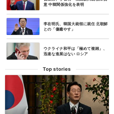
意 中韓関係強化を表明
李在明氏、韓国大統領に就任 北朝鮮
との「傷癒やす」
ウクライナ和平は「極めて複雑」、
迅速な進展はない ロシア
Top stories