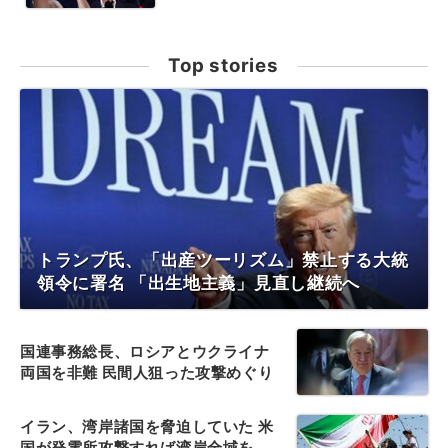
Top stories
トランプ氏、「出産ツーリズム」禁止する大統
領令に署名 「出生地主義」見直し継続へ
国連事務総長、ロシアとウクライナ
両国を非難 民間人狙った攻撃めぐり
イラン、湾岸諸国を脅迫していた 米
国が発電所攻撃すれば湾岸全域を