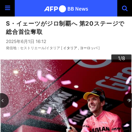
S・イェーツがジロ制覇へ 第20ステージで
総合首位奪取
2025年6月1日 16:12
発信地：セストリエール/イタリア [
イタリア
ヨーロッパ
]
3
4
6
2
5
7
8
1
/8
/8
/8
/8
/8
/8
/8
/8