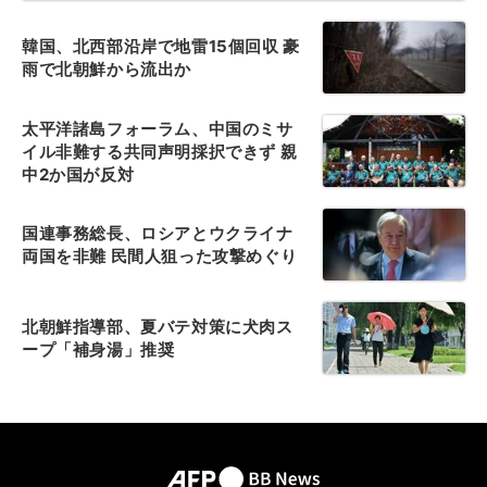
韓国、北西部沿岸で地雷15個回収 豪
雨で北朝鮮から流出か
太平洋諸島フォーラム、中国のミサ
イル非難する共同声明採択できず 親
中2か国が反対
国連事務総長、ロシアとウクライナ
両国を非難 民間人狙った攻撃めぐり
北朝鮮指導部、夏バテ対策に犬肉ス
ープ「補身湯」推奨