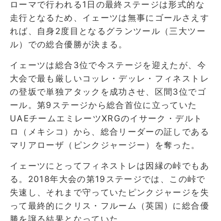
ローマで行われる1日の最終ステージは形式的な
走行となるため、イェーツは無事にゴールさえす
れば、自身2度目となるグランツール（三大ツー
ル）での総合優勝が決まる。
イェーツは総合3位で今ステージを迎えたが、今
大会で最も厳しいコッレ・デッレ・フィネストレ
の登坂で単独アタックを成功させ、区間3位でゴ
ール。第9ステージから総合首位に立っていた
UAEチームエミレーツXRGのイサーク・デルト
ロ（メキシコ）から、総合リーダーの証しである
マリアローザ（ピンクジャージー）を奪った。
イェーツにとってフィネストレは因縁の峠でもあ
る。2018年大会の第19ステージでは、この峠で
失速し、それまで守っていたピンクジャージを失
って最終的にクリス・フルーム（英国）に総合優
勝を譲る結果となっていた。