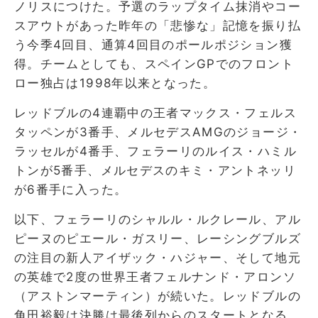
ノリスにつけた。予選のラップタイム抹消やコー
スアウトがあった昨年の「悲惨な」記憶を振り払
う今季4回目、通算4回目のポールポジション獲
得。チームとしても、スペインGPでのフロント
ロー独占は1998年以来となった。
レッドブルの4連覇中の王者マックス・フェルス
タッペンが3番手、メルセデスAMGのジョージ・
ラッセルが4番手、フェラーリのルイス・ハミル
トンが5番手、メルセデスのキミ・アントネッリ
が6番手に入った。
以下、フェラーリのシャルル・ルクレール、アル
ピーヌのピエール・ガスリー、レーシングブルズ
の注目の新人アイザック・ハジャー、そして地元
の英雄で2度の世界王者フェルナンド・アロンソ
（アストンマーティン）が続いた。レッドブルの
角田裕毅は決勝は最後列からのスタートとなる。