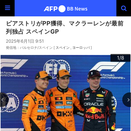
ピアストリがPP獲得、マクラーレンが最前
列独占 スペインGP
2025年6月1日 9:51
発信地：バルセロナ/スペイン [
スペイン
ヨーロッパ
]
3
4
6
2
5
7
8
1
/8
/8
/8
/8
/8
/8
/8
/8