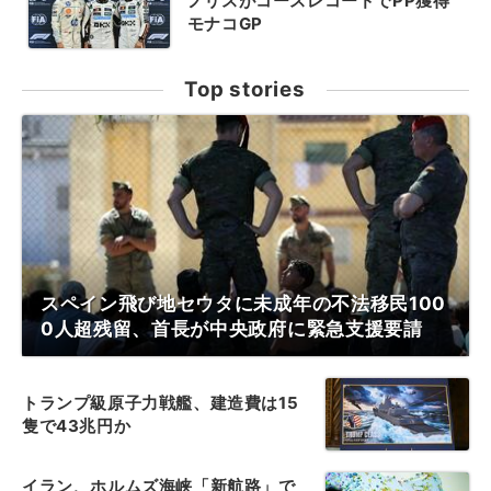
ノリスがコースレコードでPP獲得
モナコGP
Top stories
スペイン飛び地セウタに未成年の不法移民100
0人超残留、首長が中央政府に緊急支援要請
トランプ級原子力戦艦、建造費は15
隻で43兆円か
イラン、ホルムズ海峡「新航路」で