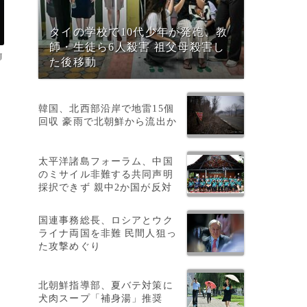
タイの学校で10代少年が発砲、教
師・生徒ら6人殺害 祖父母殺害し
J
た後移動
韓国、北西部沿岸で地雷15個
回収 豪雨で北朝鮮から流出か
太平洋諸島フォーラム、中国
のミサイル非難する共同声明
採択できず 親中2か国が反対
国連事務総長、ロシアとウク
ライナ両国を非難 民間人狙っ
た攻撃めぐり
北朝鮮指導部、夏バテ対策に
犬肉スープ「補身湯」推奨