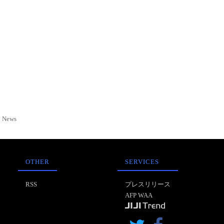
News
OTHER
SERVICES
RSS
プレスリリース
AFP WAA