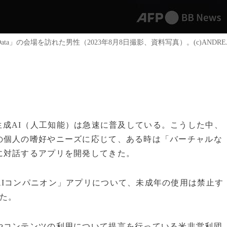
d Data」の会場を訪れた男性（2023年8月8日撮影、資料写真）。(c)ANDRE
以来、生成AI（人工知能）は急速に普及している。こうした中、
の個人の嗜好やニーズに応じて、ある時は「バーチャルな
に対話するアプリを開発してきた。
AIコンパニオン」アプリについて、未成年の使用は禁止す
た。
やコンテンツの利用について提言を行っている米非営利団