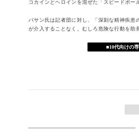
コカインとヘロインを混ぜた「スピードボー
バサン氏は記者団に対し、「深刻な精神疾患
が介入することなく、むしろ危険な行動を助
■10代向けの