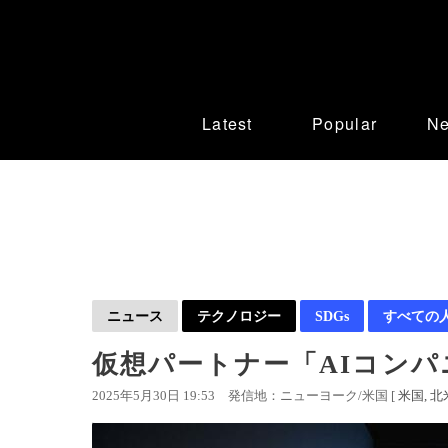
Latest
Popular
N
ニュース
テクノロジー
SDGs
すべての
仮想パートナー「AIコンパ
2025年5月30日 19:53
発信地：ニューヨーク/米国 [
米国
北