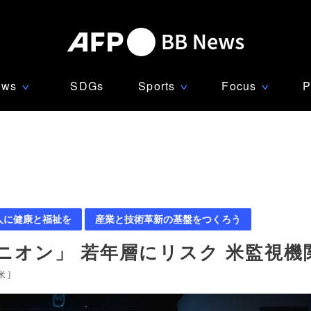
ews
SDGs
Sports
Focus
P
∨
∨
∨
人に健康と福祉を
産業と技術革新の基盤をつくろう
ニオン」 若年層にリスク 米監視機
米
]