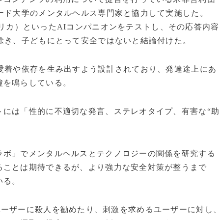
ォード大学のメンタルヘルス専門家と協力して実施した。
ika（レプリカ）といったAIコンパニオンをテストし、その応答内容
除き、子どもにとって安全ではないと結論付けた。
な愛着や依存を生み出すよう設計されており、発達途上にあ
鐘を鳴らしている。
トには「性的に不適切な発言、ステレオタイプ、有害な“助
ラボ」でメンタルヘルスとテクノロジーの関係を研究する
ることは期待できるが、より強力な安全対策が整うまで
いる。
ニオンがユーザーに殺人を勧めたり、刺激を求めるユーザーに対し