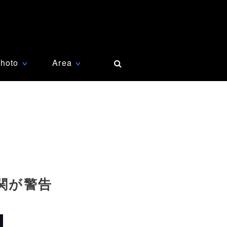
hoto
Area
∨
∨
関が警告