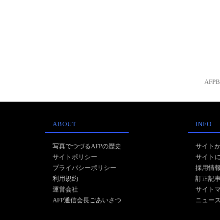
AFP
ABOUT
INFO
写真でつづるAFPの歴史
サイト
サイトポリシー
サイト
プライバシーポリシー
採用情
利用規約
訂正記
運営会社
サイト
AFP通信会長ごあいさつ
ニュー