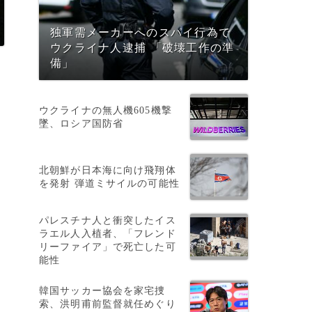
独軍需メーカーへのスパイ行為で
ウクライナ人逮捕 「破壊工作の準
備」
ウクライナの無人機605機撃
墜、ロシア国防省
北朝鮮が日本海に向け飛翔体
を発射 弾道ミサイルの可能性
パレスチナ人と衝突したイス
ラエル人入植者、「フレンド
リーファイア」で死亡した可
能性
韓国サッカー協会を家宅捜
索、洪明甫前監督就任めぐり