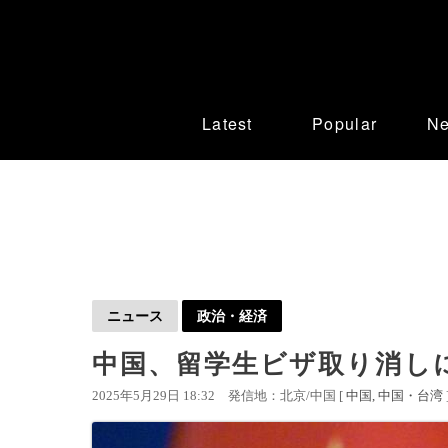
Latest
Popular
N
ニュース
政治・経済
中国、留学生ビザ取り消し
2025年5月29日 18:32
発信地：北京/中国 [
中国
中国・台湾