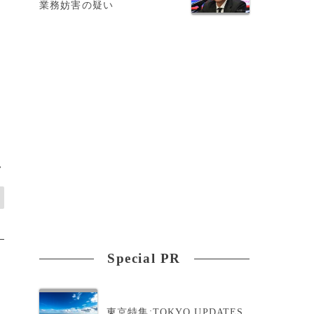
業務妨害の疑い
>
Special PR
東京特集:TOKYO UPDATES