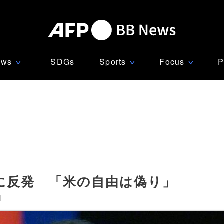
ews
SDGs
Sports
Focus
P
∨
∨
∨
に反発 「米の自由は偽り」
]