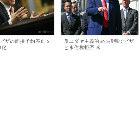
ビザの面接予約停止 S
反ユダヤ主義的SNS投稿でビザ
強化
と永住権拒否 米