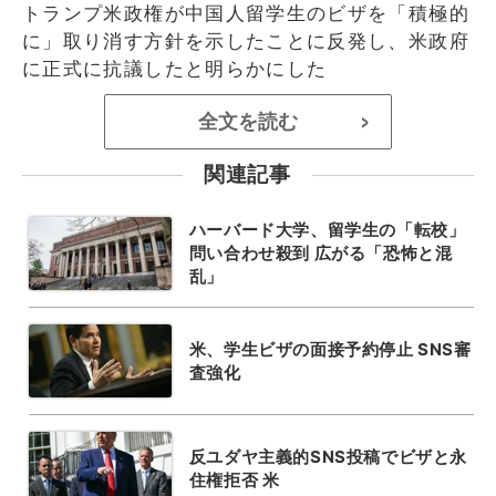
トランプ米政権が中国人留学生のビザを「積極的
に」取り消す方針を示したことに反発し、米政府
に正式に抗議したと明らかにした
全文を読む
>
関連記事
ハーバード大学、留学生の「転校」
問い合わせ殺到 広がる「恐怖と混
乱」
米、学生ビザの面接予約停止 SNS審
査強化
反ユダヤ主義的SNS投稿でビザと永
住権拒否 米