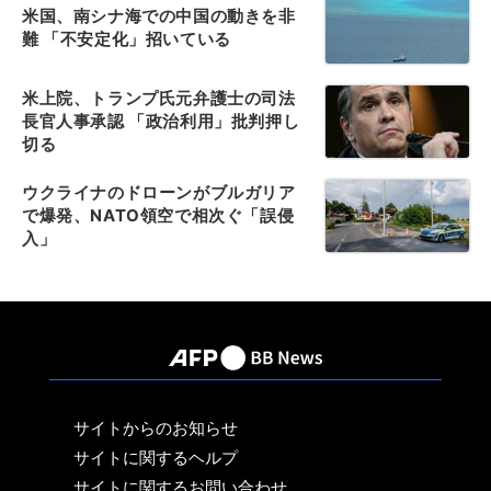
米国、南シナ海での中国の動きを非
難 「不安定化」招いている
米上院、トランプ氏元弁護士の司法
長官人事承認 「政治利用」批判押し
切る
ウクライナのドローンがブルガリア
で爆発、NATO領空で相次ぐ「誤侵
入」
サイトからのお知らせ
サイトに関するヘルプ
サイトに関するお問い合わせ