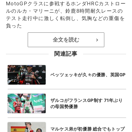
MotoGPクラスに参戦するホンダHRCカストロー
ルのルカ・マリーニが、鈴鹿8時間耐久レースの
テスト走行中に激しく転倒し、気胸などの重傷を
負った
全文を読む
>
関連記事
ベッツェッキが久々の優勝、英国GP
ザルコがフランスGP制す 71年ぶり
の母国勢優勝
マルケス弟が初優勝 総合でもトップ