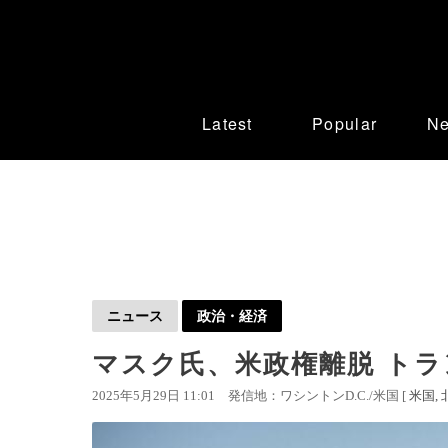
Latest
Popular
N
ニュース
政治・経済
マスク氏、米政権離脱 ト
2025年5月29日 11:01
発信地：ワシントンD.C./米国 [
米国