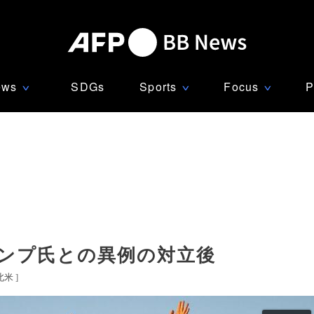
ews
SDGs
Sports
Focus
P
∨
∨
∨
ランプ氏との異例の対立後
北米
]