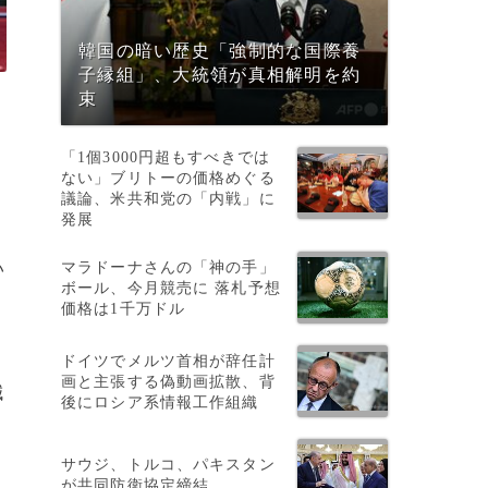
韓国の暗い歴史「強制的な国際養
子縁組」、大統領が真相解明を約
束
「1個3000円超もすべきでは
ない」ブリトーの価格めぐる
議論、米共和党の「内戦」に
発展
マラドーナさんの「神の手」
い
ボール、今月競売に 落札予想
価格は1千万ドル
ドイツでメルツ首相が辞任計
画と主張する偽動画拡散、背
減
後にロシア系情報工作組織
サウジ、トルコ、パキスタン
が共同防衛協定締結