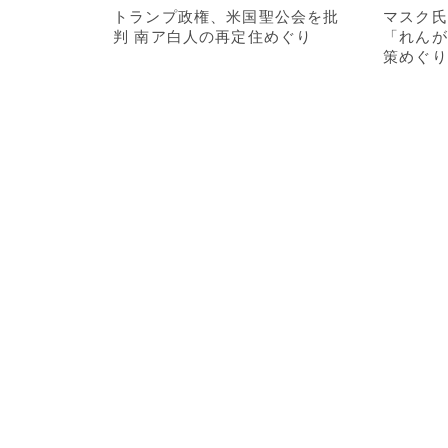
トランプ政権、米国聖公会を批
マスク氏
判 南ア白人の再定住めぐり
「れんが
策めぐり