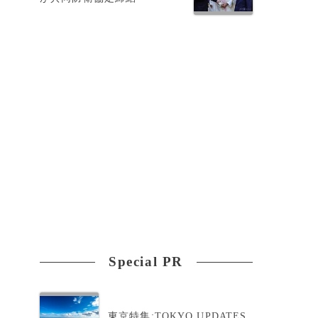
Special PR
東京特集:TOKYO UPDATES