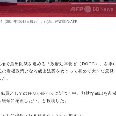
年10月5日撮影）。(c)Jim WATSON/AFP
プ政権で歳出削減を進める「政府効率化省（DOGE）」を率
氏の看板政策となる歳出法案をめぐって初めて大きな意見
した。
府職員としての任期が終わりに近づく中、無駄な歳出を削
大統領に感謝したい」と投稿した。
とともに強化されるだろう」と付け加えた。