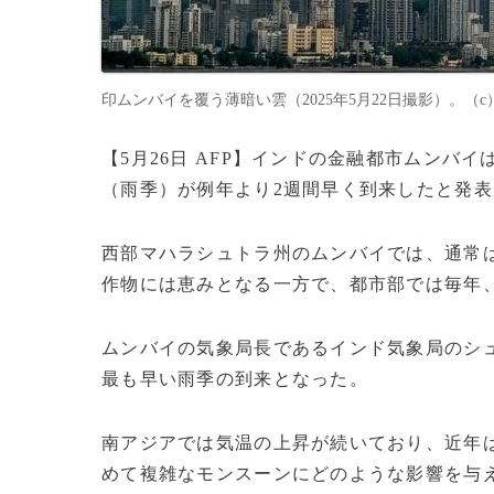
印ムンバイを覆う薄暗い雲（2025年5月22日撮影）。（c）Puni
【5月26日 AFP】インドの金融都市ムンバ
（雨季）が例年より2週間早く到来したと発表
西部マハラシュトラ州のムンバイでは、通常
作物には恵みとなる一方で、都市部では毎年
ムンバイの気象局長であるインド気象局のシュ
最も早い雨季の到来となった。
南アジアでは気温の上昇が続いており、近年
めて複雑なモンスーンにどのような影響を与