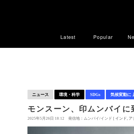
Latest
Popular
N
ニュース
環境・科学
SDGs
気候変動に
モンスーン、印ムンバイに到
2025年5月26日 18:12
発信地：ムンバイ/インド [
インド
ア