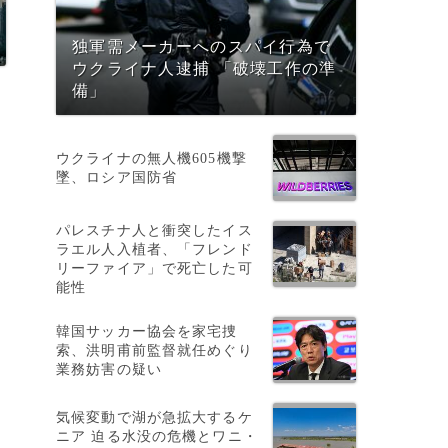
独軍需メーカーへのスパイ行為で
ウクライナ人逮捕 「破壊工作の準
備」
ウクライナの無人機605機撃
墜、ロシア国防省
農
パレスチナ人と衝突したイス
ラエル人入植者、「フレンド
リーファイア」で死亡した可
能性
韓国サッカー協会を家宅捜
索、洪明甫前監督就任めぐり
業務妨害の疑い
気候変動で湖が急拡大するケ
ニア 迫る水没の危機とワニ・