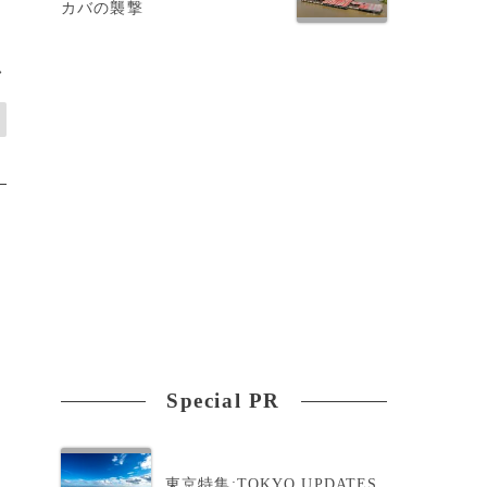
カバの襲撃
>
Special PR
東京特集:TOKYO UPDATES