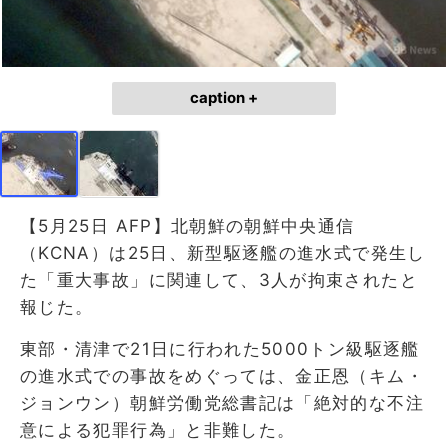
caption +
【5月25日 AFP】北朝鮮の朝鮮中央通信
（KCNA）は25日、新型駆逐艦の進水式で発生し
た「重大事故」に関連して、3人が拘束されたと
報じた。
東部・清津で21日に行われた5000トン級駆逐艦
の進水式での事故をめぐっては、金正恩（キム・
ジョンウン）朝鮮労働党総書記は「絶対的な不注
意による犯罪行為」と非難した。