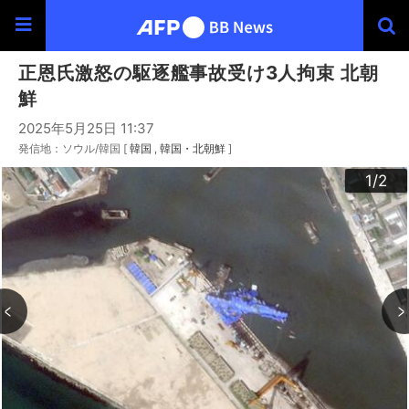
正恩氏激怒の駆逐艦事故受け3人拘束 北朝
鮮
2025年5月25日 11:37
発信地：ソウル/韓国 [
韓国
韓国・北朝鮮
]
2
1
/2
/2