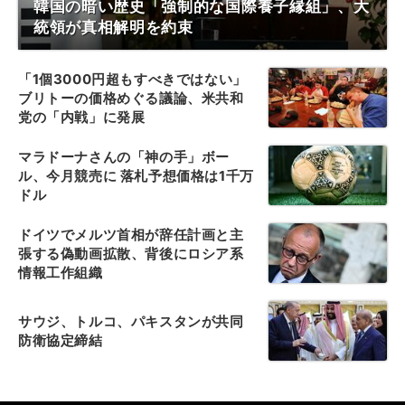
韓国の暗い歴史「強制的な国際養子縁組」、大
統領が真相解明を約束
「1個3000円超もすべきではない」
ブリトーの価格めぐる議論、米共和
党の「内戦」に発展
マラドーナさんの「神の手」ボー
ル、今月競売に 落札予想価格は1千万
ドル
ドイツでメルツ首相が辞任計画と主
張する偽動画拡散、背後にロシア系
情報工作組織
サウジ、トルコ、パキスタンが共同
防衛協定締結