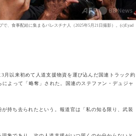
食事配給に集まるパレスチナ人（2025年5月21日撮影）。(c)Eyad
区に3月以来初めて人道支援物資を運び込んだ国連トラック約
らによって「略奪」された。国連のステファン・デュジャ
粉が持ち去られたという。報道官は「私の知る限り、武装
る現象であり、次の人道支援がいつ届くのか分からないと