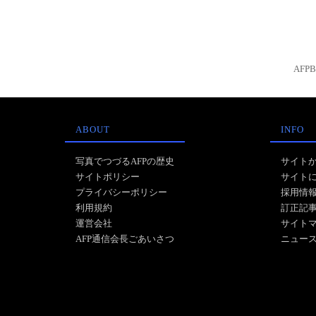
AFP
ABOUT
INFO
写真でつづるAFPの歴史
サイト
サイトポリシー
サイト
プライバシーポリシー
採用情
利用規約
訂正記
運営会社
サイト
AFP通信会長ごあいさつ
ニュー