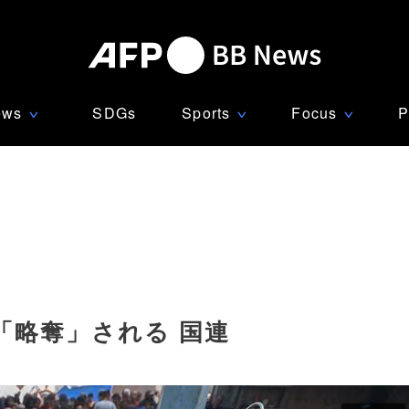
ews
SDGs
Sports
Focus
P
∨
∨
∨
「略奪」される 国連