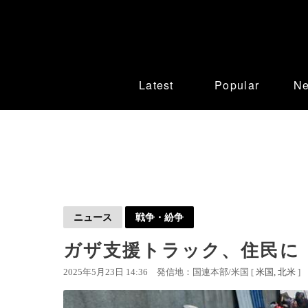
Latest
Popular
N
ニュース
戦争・紛争
ガザ支援トラック、住民に
2025年5月23日 14:36
発信地：国連本部/米国 [
米国
北米
]