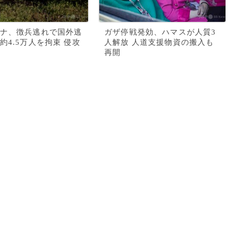
ナ、徴兵逃れで国外逃
ガザ停戦発効、ハマスが人質3
約4.5万人を拘束 侵攻
人解放 人道支援物資の搬入も
再開