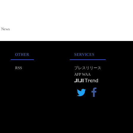
News
OTHER
SERVICES
RSS
プレスリリース
AFP WAA