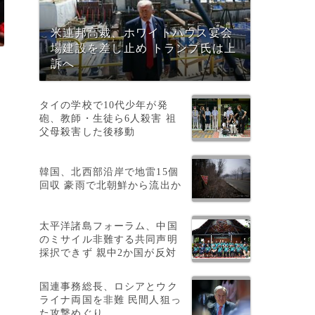
米連邦高裁、ホワイトハウス宴会
場建設を差し止め トランプ氏は上
訴へ
タイの学校で10代少年が発
砲、教師・生徒ら6人殺害 祖
父母殺害した後移動
韓国、北西部沿岸で地雷15個
回収 豪雨で北朝鮮から流出か
太平洋諸島フォーラム、中国
のミサイル非難する共同声明
採択できず 親中2か国が反対
国連事務総長、ロシアとウク
ライナ両国を非難 民間人狙っ
た攻撃めぐり