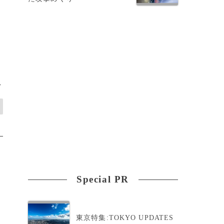
>
Special PR
東京特集:TOKYO UPDATES