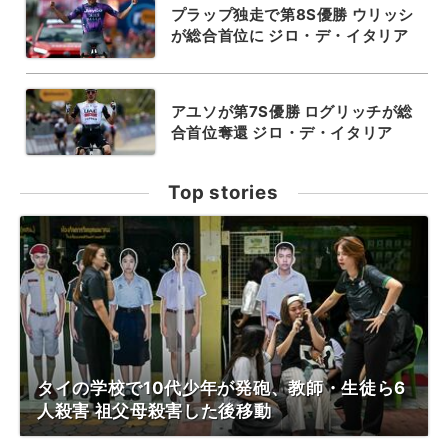
プラップ独走で第8S優勝 ウリッシ
が総合首位に ジロ・デ・イタリア
アユソが第7S優勝 ログリッチが総
合首位奪還 ジロ・デ・イタリア
Top stories
タイの学校で10代少年が発砲、教師・生徒ら6
人殺害 祖父母殺害した後移動