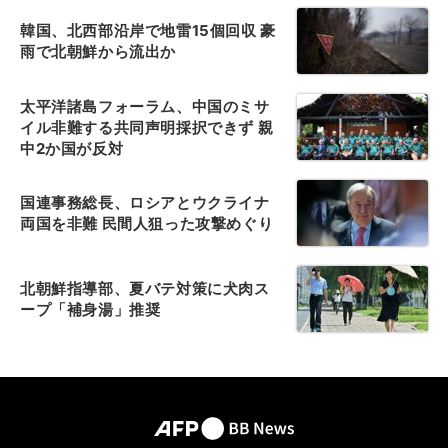
韓国、北西部沿岸で地雷15個回収 豪
雨で北朝鮮から流出か
太平洋諸島フォーラム、中国のミサ
イル非難する共同声明採択できず 親
中2か国が反対
国連事務総長、ロシアとウクライナ
両国を非難 民間人狙った攻撃めぐり
北朝鮮指導部、夏バテ対策に犬肉ス
ープ「補身湯」推奨