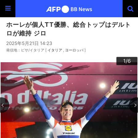
ホーレが個人TT優勝、総合トップはデルト
ロが維持 ジロ
2025年5月21日 14:23
発信地：ピサ/イタリア [
イタリア
ヨーロッパ
]
3
4
6
2
5
1
/6
/6
/6
/6
/6
/6