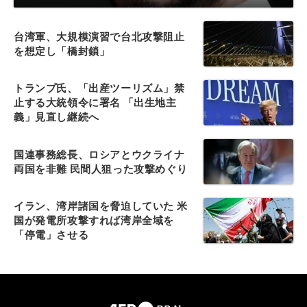
台湾軍、大規模演習で台北攻撃阻止
を想定し「橋封鎖」
トランプ氏、「出産ツーリズム」禁
止する大統領令に署名 「出生地主
義」見直し継続へ
国連事務総長、ロシアとウクライナ
両国を非難 民間人狙った攻撃めぐり
イラン、湾岸諸国を脅迫していた 米
国が発電所攻撃すれば湾岸全域を
「停電」させる