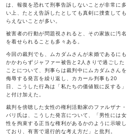
は、報復を恐れて刑事告訴しないことが非常に多
い上、たとえ告訴したとしても真剣に捜査しても
らえないことが多い。
被害者の行動が問題視されると、その家族に汚名
を着せられることも多々ある。
今回の裁判でも、ムカダムさんが未婚であるにも
かかわらずジャファー被告と2人きりで過ごした
ことについて、判事らは裁判中にムカダムさんを
侮辱する発言を繰り返し、カカール判事も20
日、こうした行為は「私たちの価値観に反する」
と付け加えた。
裁判を傍聴した女性の権利活動家のファルザナ・
バリ氏は、こうした発言について、「男性には女
性を拘束する正当な権利があるかのように示唆し
ており、有害で退行的な考え方だ」と批判。