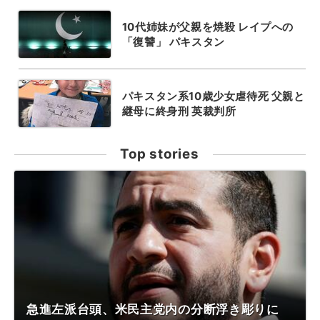
10代姉妹が父親を焼殺 レイプへの
「復讐」 パキスタン
パキスタン系10歳少女虐待死 父親と
継母に終身刑 英裁判所
Top stories
急進左派台頭、米民主党内の分断浮き彫りに