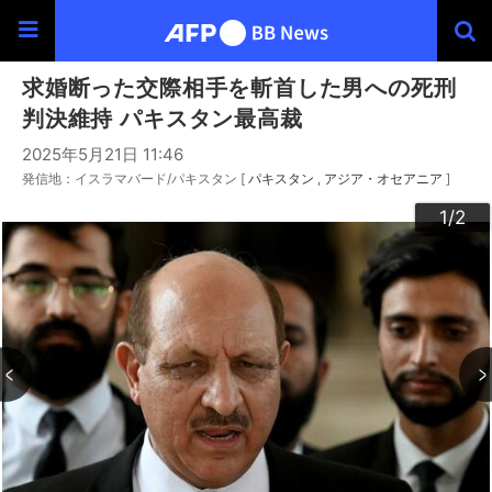
求婚断った交際相手を斬首した男への死刑
判決維持 パキスタン最高裁
2025年5月21日 11:46
発信地：イスラマバード/パキスタン [
パキスタン
アジア・オセアニア
]
2
1
/2
/2