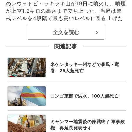
のレウォトビ・ラキラキ山が19日に噴火し、噴煙
が上空1.2キロの高さまで立ち上った。当局は警
戒レベルを4段階で最も高いレベルに引き上げた
全文を読む
>
関連記事
米ケンタッキー州などで暴風・竜
巻、25人超死亡
コンゴ東部で洪水、100人超死亡
ミャンマー地震後の停戦終了 軍事政
権、再延長発表せず