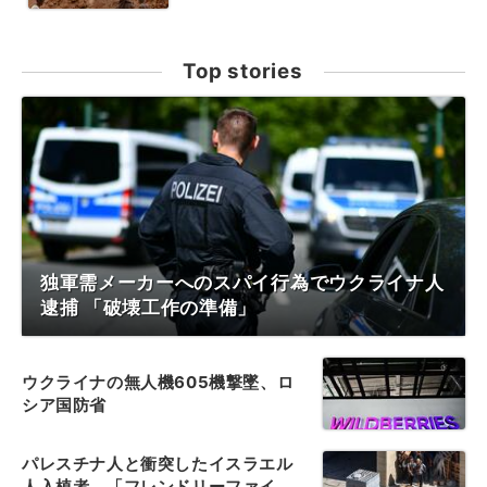
Top stories
独軍需メーカーへのスパイ行為でウクライナ人
逮捕 「破壊工作の準備」
ウクライナの無人機605機撃墜、ロ
シア国防省
パレスチナ人と衝突したイスラエル
人入植者、「フレンドリーファイ