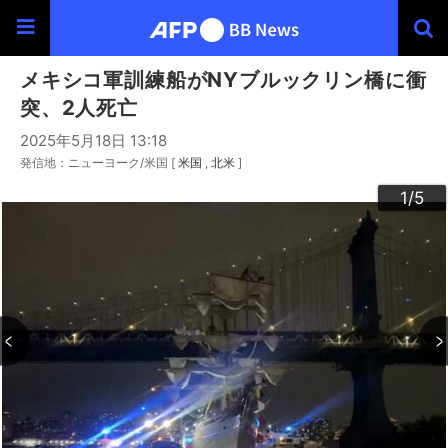
メキシコ軍訓練船がNYブルックリン橋に衝
突、2人死亡
2025年5月18日 13:18
発信地：ニューヨーク/米国 [
米国
北米
]
3
4
2
5
1
/5
/5
/5
/5
/5