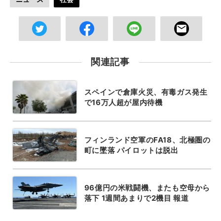
関連記事
スペインで倉庫火災、有毒ガス発生
で16万人超が屋内待機
フィンランド空軍のFA18、北極圏の
町に墜落 パイロットは脱出
96億円の米戦闘機、またも空母から
落下 1週間あまりで2機目 報道