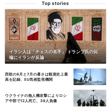
Top stories
イラン人は「チェスの名手」 トランプ氏の比
喩にイランが反論
西欧の6月と7月の暑さは観測史上最
高を記録、EU気候監視機関
ウクライナの無人機攻撃によりロシ
ア中部で12人死亡、39人負傷