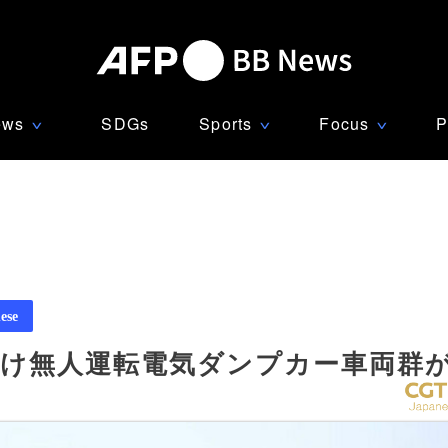
ews
SDGs
Sports
Focus
P
∨
∨
∨
ese
向け無人運転電気ダンプカー車両群