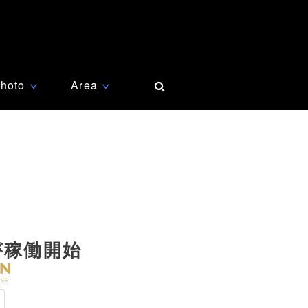
hoto
Area
∨
∨
が稼働開始