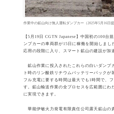
作業中の鉱山向け無人運転ダンプカー（2025年5月16日提供）。(
【5月19日 CGTN Japanese】中国初の
ンプカーの車両群が15日に稼働を開始しまし
応用の段階に入り、スマート鉱山の建設が加
鉱山作業に投入されたこれらの白いダンプカ
ト時のリン酸鉄リチウムバッテリーパックが装
フル充電に要する時間は最大でも1時間で、フ
す。鉱山輸送作業の全プロセスを広範囲にわ
に実現できます。
華能伊敏火力発電有限責任公司露天鉱山の責任