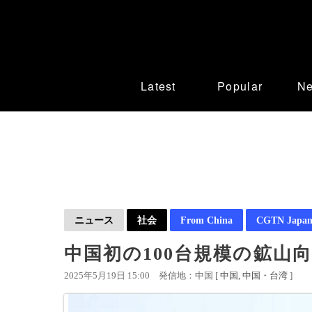
Latest
Popular
N
ニュース
社会
From China
CGTN Japan
中国初の100台規模の鉱山
2025年5月19日 15:00
発信地：中国 [
中国
中国・台湾
]