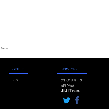
News
OTHER
SERVICES
RSS
プレスリリース
AFP WAA