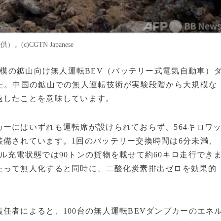
c)CGTN Japanese
100台規模の鉱山向け無人運転BEV（バッテリー式電気自動車）
た。中国の鉱山での無人運転技術が実験段階から大規模な
速したことを意味しています。
ーにはいずれも運転席が設けられておらず、564キロワ
備されています。1回のバッテリー交換時間は6分未満、
ル充電状態では90トンの貨物を載せて約60キロ走行でき
たって無人化すると同時に、二酸化炭素排出ゼロを効果的
者によると、100台の無人運転BEVダンプカーのエネ