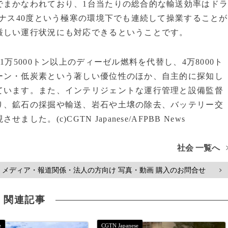
でまかなわれており、1台当たりの総合的な輸送効率はド
イナス40度という極寒の環境下でも連続して操業することが
厳しい運行状況にも対応できるということです。
万5000トン以上のディーゼル燃料を代替し、4万8000ト
ーン・低炭素という著しい優位性のほか、自主的に探知し
ています。また、インテリジェントな運行管理と設備監督
り、鉱石の採掘や輸送、岩石や土壌の除去、バッテリー交
。(c)CGTN Japanese/AFPBB News
社会 一覧へ
メディア・報道関係・法人の方向け 写真・動画 購入のお問合せ
>
関連記事