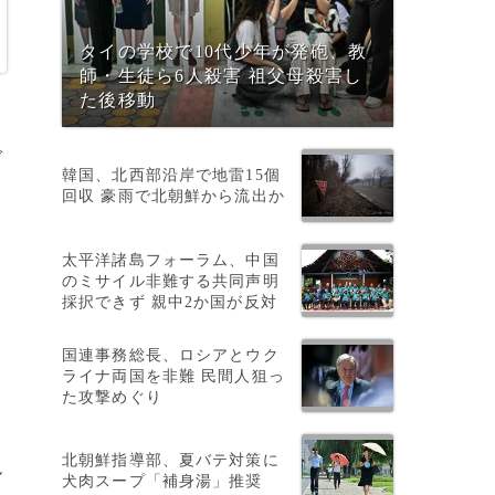
タイの学校で10代少年が発砲、教
師・生徒ら6人殺害 祖父母殺害し
た後移動
ダ
韓国、北西部沿岸で地雷15個
回収 豪雨で北朝鮮から流出か
太平洋諸島フォーラム、中国
のミサイル非難する共同声明
ッ
採択できず 親中2か国が反対
ま
国連事務総長、ロシアとウク
ライナ両国を非難 民間人狙っ
た攻撃めぐり
北朝鮮指導部、夏バテ対策に
ル
犬肉スープ「補身湯」推奨