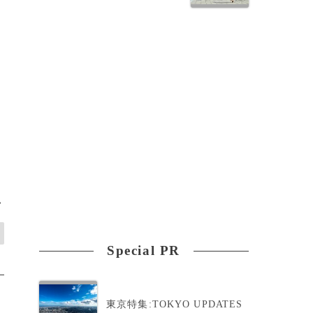
ラ
>
Special PR
東京特集:TOKYO UPDATES