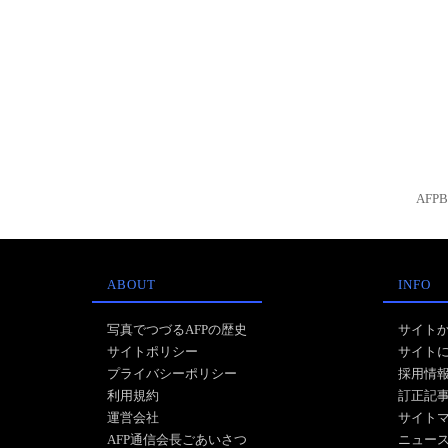
AFP
ABOUT
INFO
写真でつづるAFPの歴史
サイト
サイトポリシー
サイト
プライバシーポリシー
採用情
利用規約
訂正記
運営会社
サイト
AFP通信会長ごあいさつ
ニュー