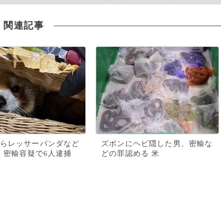
関連記事
らレッサーパンダなど
ズボンにヘビ隠した男、密輸な
匹 密輸容疑で6人逮捕
どの罪認める 米