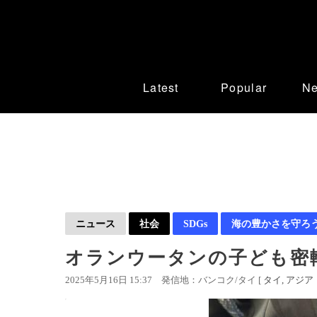
Latest
Popular
N
ニュース
社会
SDGs
海の豊かさを守ろ
オランウータンの子ども密
2025年5月16日 15:37
発信地：バンコク/タイ [
タイ
アジア