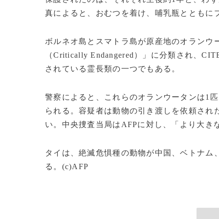
真によると、おむつを着け、哺乳瓶とともに
ボルネオ島とスマトラ島が原産地のオランウー
（Critically Endangered）」に分
されている霊長類の一つでもある。
警察によると、これらのオランウータンは1匹
られる。容疑者は動物の引き渡しを依頼され
い。中央捜査当局はAFPに対し、「より大き
タイは、絶滅危惧種の動物が中国、ベトナム
る。(c)AFP