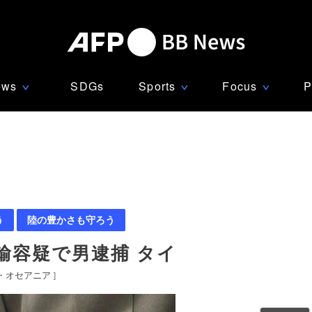
ews
SDGs
Sports
Focus
P
∨
∨
∨
う
陸の豊かさも守ろう
輸容疑で男逮捕 タイ
・オセアニア
]