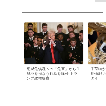
絶滅危惧種への「危害」から生
手荷物か
息地を損なう行為を除外 トラ
動物86
ンプ政権提案
タイ