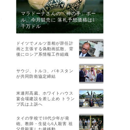
マラドーナさんの「神の手」ボー
ル、今月競売に 落札予想価格は1
千万ドル
ドイツでメルツ首相が辞任計
画と主張する偽動画拡散、背
後にロシア系情報工作組織
サウジ、トルコ、パキスタン
を
が共同防衛協定締結
米連邦高裁、ホワイトハウス
備
宴会場建設を差し止め トラン
プ氏は上訴へ
タイの学校で10代少年が発
砲、教師・生徒ら6人殺害 祖
父母殺害した後移動
写