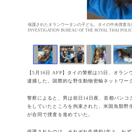
保護されたオランウータンの子ども。タイの中央捜査当局提供（20
INVESTIGATION BUREAU OF THE ROYAL THAI POLI
【5月16日 AFP】タイの警察は15日、オラ
逮捕した。国際的な野生動物密輸ネットワー
警察によると、男は前日14日夜、首都バンコ
をしていたところを拘束された。米国魚類野生
が合同で捜査を進めていた。
保護されたのは、それぞれ生後約1年と、わず