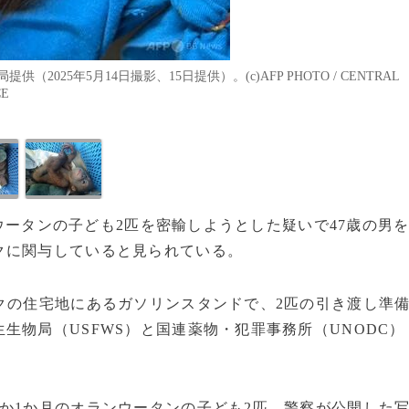
25年5月14日撮影、15日提供）。(c)AFP PHOTO / CENTRAL
CE
ンウータンの子ども2匹を密輸しようとした疑いで47歳の男
クに関与していると見られている。
クの住宅地にあるガソリンスタンドで、2匹の引き渡し準
生物局（USFWS）と国連薬物・犯罪事務所（UNODC）
か1か月のオランウータンの子ども2匹。警察が公開した