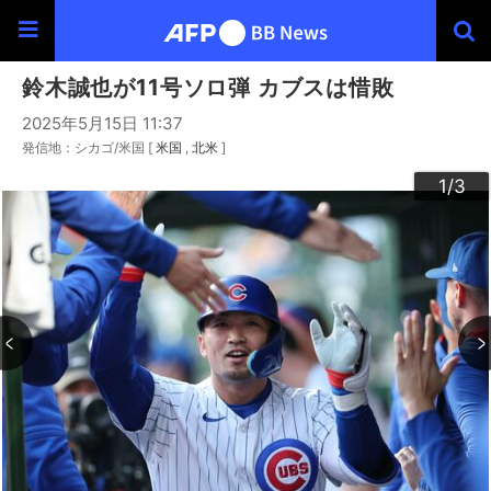
鈴木誠也が11号ソロ弾 カブスは惜敗
2025年5月15日 11:37
発信地：シカゴ/米国 [
米国
北米
]
3
2
1
/3
/3
/3