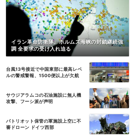
イラン革命防衛隊、ホルムズ海峡の封鎖継続強
調 全要求の受け入れ迫る
台風13号接近で中国東部に最高レベ
ルの警戒警報、1500便以上が欠航
サウジアラムコの石油施設に無人機
攻撃、フーシ派が声明
パトリオット保管の軍施設上空に不
審ドローン ドイツ西部