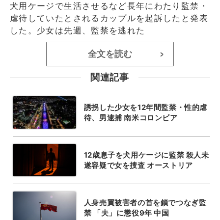
犬用ケージで生活させるなど長年にわたり監禁・
虐待していたとされるカップルを起訴したと発表
した。少女は先週、監禁を逃れた
全文を読む
>
関連記事
誘拐した少女を12年間監禁・性的虐
待、男逮捕 南米コロンビア
12歳息子を犬用ケージに監禁 殺人未
遂容疑で女を捜査 オーストリア
人身売買被害者の首を鎖でつなぎ監
禁 「夫」に懲役9年 中国