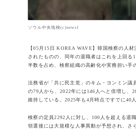
ソウル中央地検(c)news1
【05月15日 KOREA WAVE】韓国検察の
されたものの、同年の退職者はこれを上回る1
半数を占め、検察組織の高齢化や実務担い手
法務省が「共に民主党」のキム・ヨンミン議員
の79人から、2022年には146人へと倍増し、2
維持している。2025年も4月時点ですでに4
検察の定員2292人に対し、100人を超える
領選後には大規模な人事異動が予想され、さ