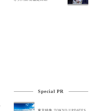
よ
Special PR
>
東京特集:TOKYO UPDATES