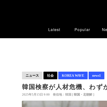
Latest
Popular
N
ニュース
社会
KOREA WAVE
news1
韓国検察が人材危機、わず
2025年5月15日 9:00
発信地：韓国 [
韓国・北朝鮮
]