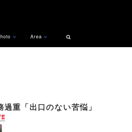
hoto
Area
∨
∨
務過重「出口のない苦悩」