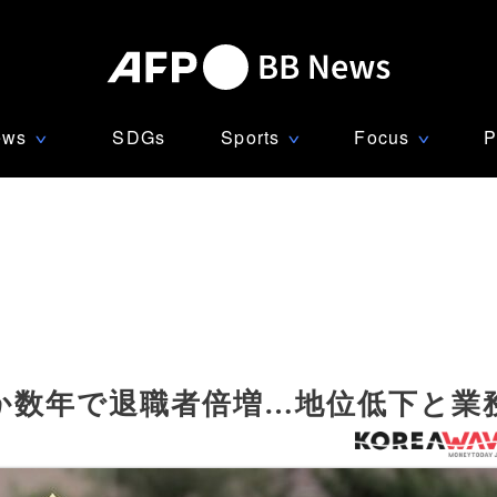
ews
SDGs
Sports
Focus
P
∨
∨
∨
か数年で退職者倍増…地位低下と業