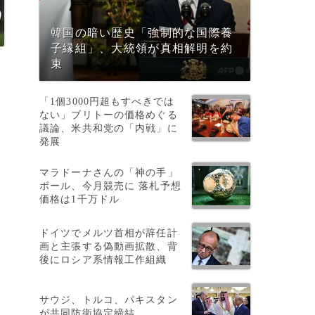
韓国の暗い歴史「強制的な国際養
子縁組」、大統領が真相解明を約
束
「1個3000円超もすべきでは
ない」ブリトーの価格めぐる
議論、米共和党の「内戦」に
約
発展
マラドーナさんの「神の手」
ボール、今月競売に 落札予想
価格は1千万ドル
ドイツでメルツ首相が辞任計
画と主張する偽動画拡散、背
後にロシア系情報工作組織
サウジ、トルコ、パキスタン
が共同防衛協定締結