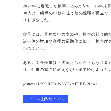
2024年に退職した検事132人のうち、15年
38人と、組織の中核を担う層の離職が目立つ。
りも減少した。
背景には、業務負担の増加や、検察の社会的
決事件の増加や審理の長期化に加え、検察庁
われている。
ある元部長検事は「後輩たちから『もう限界
り、仕事の重さに耐えながらまで続けようと
(c)news1/KOREA WAVE/AFPBB News
ニュース提供社について