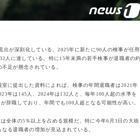
人材流出が深刻化している。2025年に新たに90人の検事が任用
32人に達している。特に15年未満の若手検事が退職者の
の不足が懸念されている。
室に提出した資料によれば、検事の年間退職者は2021年
023年は145人、2024年は132人と、毎年100人超の水準を
0人が辞職しており、年間でも100人超となる可能性が高い。
退職は全体の5％以上を占める規模だ。特に今年6月3日の大統
らなる退職者の増加が見込まれている。