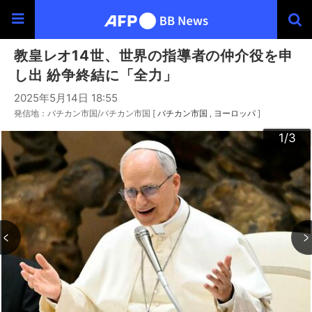
教皇レオ14世、世界の指導者の仲介役を申
し出 紛争終結に「全力」
2025年5月14日 18:55
発信地：バチカン市国/バチカン市国 [
バチカン市国
ヨーロッパ
]
3
2
1
/3
/3
/3