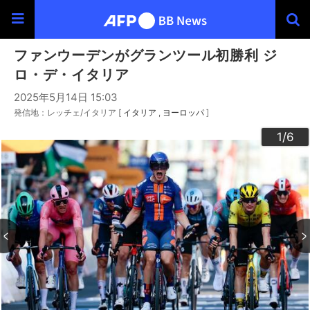
ファンウーデンがグランツール初勝利 ジ
ロ・デ・イタリア
2025年5月14日 15:03
発信地：レッチェ/イタリア [
イタリア
ヨーロッパ
]
3
4
6
2
5
1
/6
/6
/6
/6
/6
/6