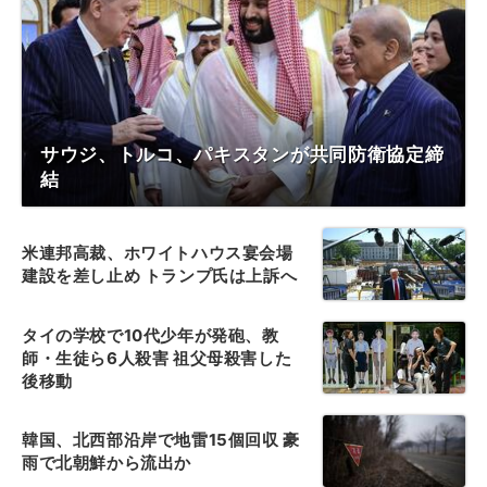
サウジ、トルコ、パキスタンが共同防衛協定締
結
米連邦高裁、ホワイトハウス宴会場
建設を差し止め トランプ氏は上訴へ
タイの学校で10代少年が発砲、教
師・生徒ら6人殺害 祖父母殺害した
後移動
韓国、北西部沿岸で地雷15個回収 豪
雨で北朝鮮から流出か