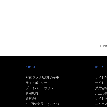
AFP
ABOUT
INFO
写真でつづるAFPの歴史
サイト
サイトポリシー
サイト
プライバシーポリシー
採用情
利用規約
訂正記
運営会社
サイト
AFP通信会長ごあいさつ
ニュー