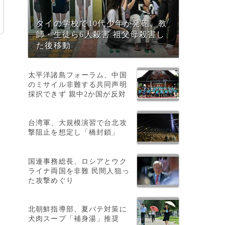
タイの学校で10代少年が発砲、教
師・生徒ら6人殺害 祖父母殺害し
た後移動
太平洋諸島フォーラム、中国
のミサイル非難する共同声明
採択できず 親中2か国が反対
台湾軍、大規模演習で台北攻
撃阻止を想定し「橋封鎖」
国連事務総長、ロシアとウク
ライナ両国を非難 民間人狙っ
た攻撃めぐり
北朝鮮指導部、夏バテ対策に
犬肉スープ「補身湯」推奨