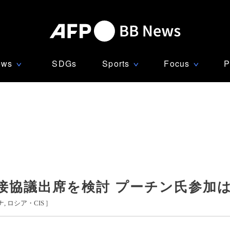
ews
SDGs
Sports
Focus
P
∨
∨
∨
接協議出席を検討 プーチン氏参加
ナ
ロシア・CIS
]