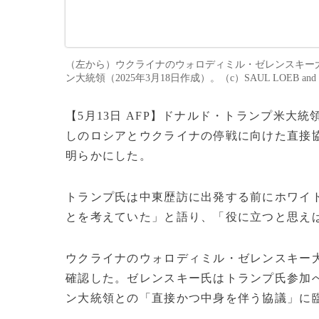
（左から）ウクライナのウォロディミル・ゼレンスキー
ン大統領（2025年3月18日作成）。（c）SAUL LOEB and Max
【5月13日 AFP】ドナルド・トランプ米大
しのロシアとウクライナの停戦に向けた直接
明らかにした。
トランプ氏は中東歴訪に出発する前にホワイ
とを考えていた」と語り、「役に立つと思え
ウクライナのウォロディミル・ゼレンスキー
確認した。ゼレンスキー氏はトランプ氏参加
ン大統領との「直接かつ中身を伴う協議」に