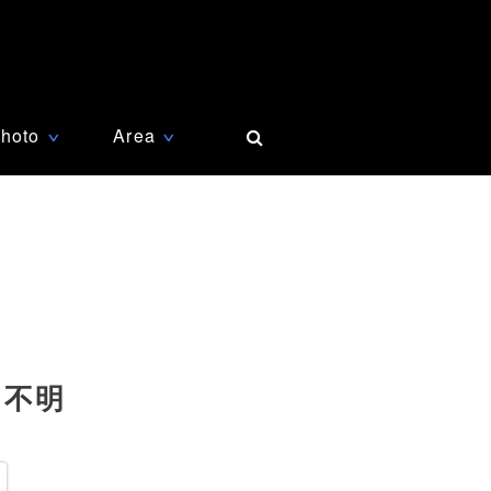
hoto
Area
∨
∨
は不明