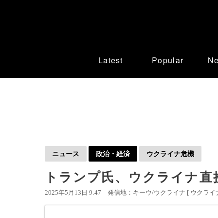
Latest
Popular
N
ニュース
政治・経済
ウクライナ危機
トランプ氏、ウクライナ直
2025年5月13日 9:47
発信地：キーウ/ウクライナ [
ウクライ