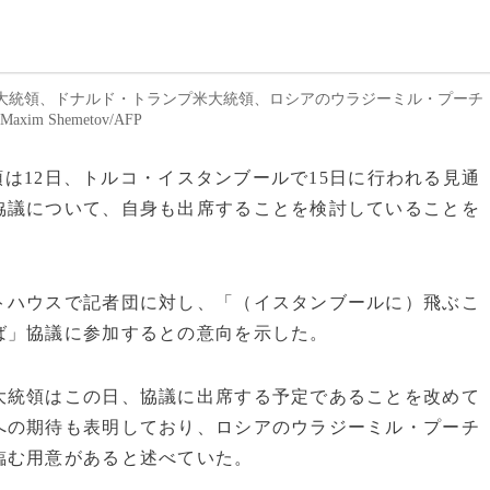
大統領、ドナルド・トランプ米大統領、ロシアのウラジーミル・プーチ
im Shemetov/AFP
統領は12日、トルコ・イスタンブールで15日に行われる見通
協議について、自身も出席することを検討していることを
トハウスで記者団に対し、「（イスタンブールに）飛ぶこ
ば」協議に参加するとの意向を示した。
大統領はこの日、協議に出席する予定であることを改めて
への期待も表明しており、ロシアのウラジーミル・プーチ
臨む用意があると述べていた。