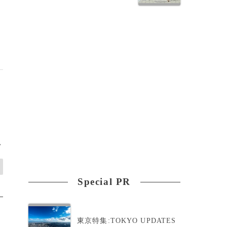
>
Special PR
東京特集:TOKYO UPDATES