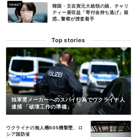
韓国・文在寅元大統領の娘、チャリ
ティー展収益「寄付金持ち逃げ」疑
惑…警察が捜査着手
Top stories
独軍需メーカーへのスパイ行為でウクライナ人
逮捕 「破壊工作の準備」
ウクライナの無人機605機撃墜、ロ
シア国防省