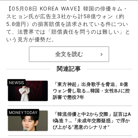
【05月08日 KOREA WAVE】韓国の俳優キム・
スヒョン氏が広告主3社から計58億ウォン（約
5.8億円）の損害賠償を請求されている件につい
て、法曹界では「賠償責任を問うのは難しい」と
いう見方が優勢だ。
全文を読む
>
関連記事
「東方神起」出身歌手を脅迫、8億
ウォン脅し取る…韓国・女性BJに控
訴審で懲役7年
「韓流俳優と中2から交際」証言はA
I偽造？…「未成年交際疑惑」で浮か
び上がる“悪意のシナリオ”