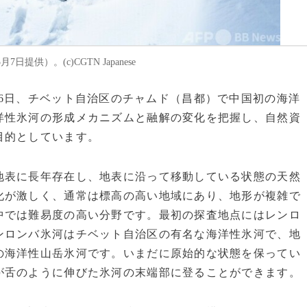
供）。(c)CGTN Japanese
調査局は6日、チベット自治区のチャムド（昌都）で中国初の海洋
洋性氷河の形成メカニズムと融解の変化を把握し、自然資
目的としています。
表に長年存在し、地表に沿って移動している状態の天然
化が激しく、通常は標高の高い地域にあり、地形が複雑で
中では難易度の高い分野です。最初の探査地点にはレンロ
ンロンバ氷河はチベット自治区の有名な海洋性氷河で、地
の海洋性山岳氷河です。いまだに原始的な状態を保ってい
が舌のように伸びた氷河の末端部に登ることができます。