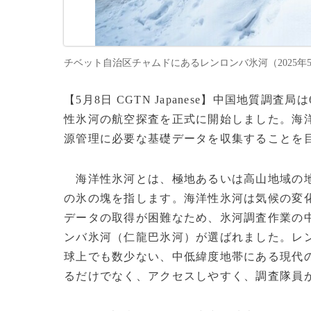
チベット自治区チャムドにあるレンロンバ氷河（2025年5月7日提
【5月8日 CGTN Japanese】中国地質
性氷河の航空探査を正式に開始しました。海
源管理に必要な基礎データを収集することを
海洋性氷河とは、極地あるいは高山地域の地
の氷の塊を指します。海洋性氷河は気候の変
データの取得が困難なため、氷河調査作業の
ンバ氷河（仁龍巴氷河）が選ばれました。レ
球上でも数少ない、中低緯度地帯にある現代
るだけでなく、アクセスしやすく、調査隊員