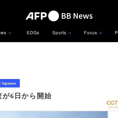
ews
SDGs
Sports
Focus
P
∨
∨
∨
Japanese
査が6日から開始