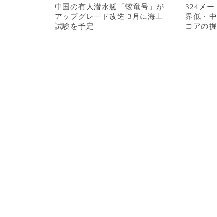
中国の有人潜水艇「蛟竜号」が
324メ
アップグレード改造 3月に海上
界低・中
試験を予定
コアの掘