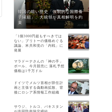
韓国の暗い歴史「強制的な国際養
子縁組」、大統領が真相解明を約
束
「1個3000円超もすべきでは
ない」ブリトーの価格めぐる
議論、米共和党の「内戦」に
発展
マラドーナさんの「神の手」
ボール、今月競売に 落札予想
価格は1千万ドル
ドイツでメルツ首相が辞任計
画と主張する偽動画拡散、背
後にロシア系情報工作組織
サウジ、トルコ、パキスタン
が共同防衛協定締結