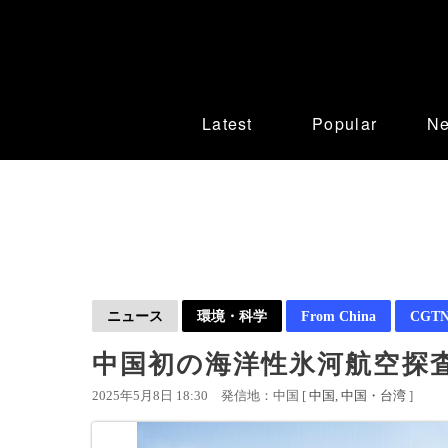
Latest
Popular
N
ニュース
環境・科学
From China
CGTN 
中国初の海洋性氷河航空探
2025年5月8日 18:30
発信地：中国 [
中国
中国・台湾
]