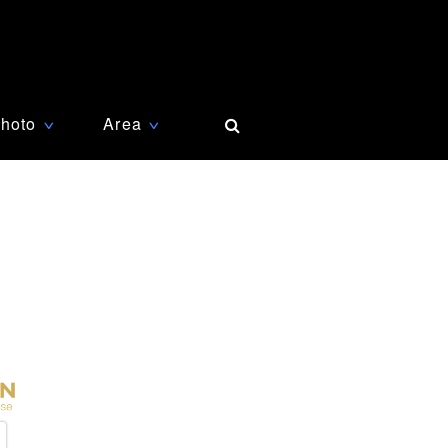
hoto
Area
∨
∨