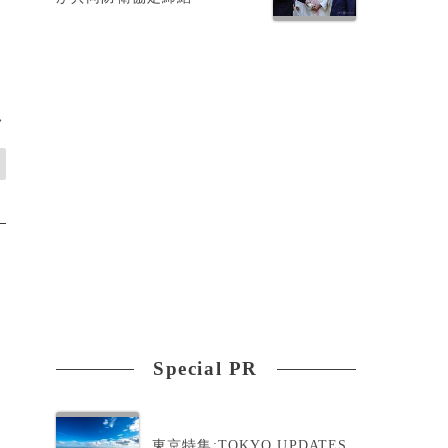
>
Special PR
東京特集:TOKYO UPDATES