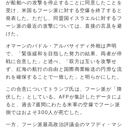
が船舶への攻撃を停止することに同意したことを
受け、米国もフーシ派に対する空爆を終了すると
発表した。ただし、同盟国イスラエルに対するフ
ーシ派の最近の攻撃については、直接の言及を避
けた。
オマーンのバドル・アルバサイディ外相は声明
で、「緊張緩和を目指した努力の結果、両者が停
戦に合意した」と述べ、「双方は互いを攻撃せ
ず、紅海の航行の自由と国際商業輸送の円滑な流
れを確保することで一致した」と明らかにした。
この合意についてトランプ氏は、フーシ派が「降
伏した」としている。AFPが集計したデータによ
ると、過去7週間にわたる米軍の空爆でフーシ派
側ではおよそ300人が死亡した。
一方、フーシ派最高政治評議会のマフディ・マシ