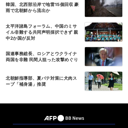
韓国、北西部沿岸で地雷15個回収 豪
雨で北朝鮮から流出か
太平洋諸島フォーラム、中国のミサ
イル非難する共同声明採択できず 親
中2か国が反対
国連事務総長、ロシアとウクライナ
両国を非難 民間人狙った攻撃めぐり
北朝鮮指導部、夏バテ対策に犬肉ス
ープ「補身湯」推奨