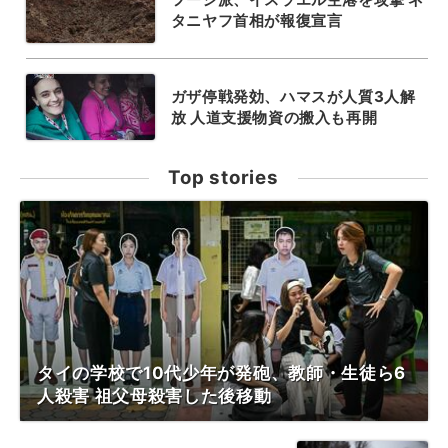
タニヤフ首相が報復宣言
ガザ停戦発効、ハマスが人質3人解
放 人道支援物資の搬入も再開
Top stories
タイの学校で10代少年が発砲、教師・生徒ら6
人殺害 祖父母殺害した後移動