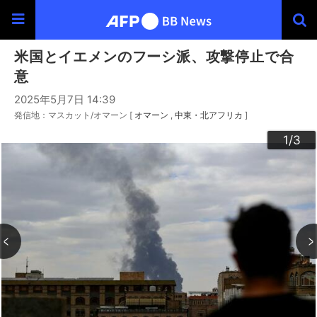
米国とイエメンのフーシ派、攻撃停止で合
意
2025年5月7日 14:39
発信地：マスカット/オマーン [
オマーン
中東・北アフリカ
]
3
2
1
/3
/3
/3