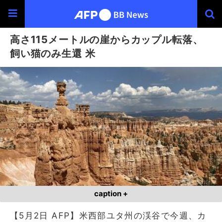
高さ115メートルの崖からカップル転落、
飼い猫のみ生還 米
caption +
【5月2日 AFP】米西部ユタ州の渓谷で今週、カ