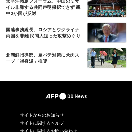
太平洋諸島フォーラム、中国のミサ
イル非難する共同声明採択できず 親
中2か国が反対
国連事務総長、ロシアとウクライナ
両国を非難 民間人狙った攻撃めぐり
北朝鮮指導部、夏バテ対策に犬肉ス
ープ「補身湯」推奨
サイトからのお知らせ
サイトに関するヘルプ
サイトに関するお問い合わせ