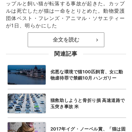
ップルと飼い猫が転落する事故が起きた。カップ
ルは死亡したが猫は一命をとりとめた。動物愛護
団体ベスト・フレンズ・アニマル・ソサエティー
が1日、明らかにした
全文を読む
>
関連記事
劣悪な環境で猫100匹飼育、女に動
物虐待罪で禁錮10月 ハンガリー
猫救助しようと骨折り損 高速道路で
玉突き事故 米
2017年イグ・ノーベル賞、「猫は固