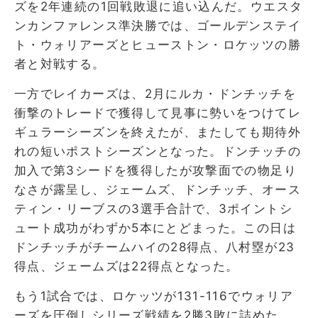
ズを2年連続の1回戦敗退に追い込んだ。ウエスタ
ンカンファレンス準決勝では、ゴールデンステイ
ト・ウォリアーズとヒューストン・ロケッツの勝
者と対戦する。
一方でレイカーズは、2月にルカ・ドンチッチを
衝撃のトレードで獲得して見事に勢いをつけてレ
ギュラーシーズンを終えたが、またしても期待外
れの短いポストシーズンとなった。ドンチッチの
加入で第3シードを獲得したが攻撃面での物足り
なさが露呈し、ジェームズ、ドンチッチ、オース
ティン・リーブスの3選手合計で、3ポイントシ
ュート成功がわずか5本にとどまった。この日は
ドンチッチがチームハイの28得点、八村塁が23
得点、ジェームズは22得点となった。
もう1試合では、ロケッツが131-116でウォリア
ーズを圧倒しシリーズ戦績を2勝3敗に詰めた。