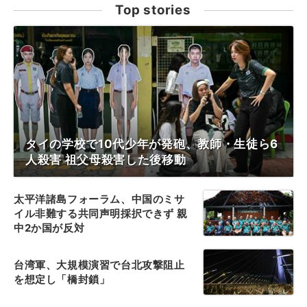
Top stories
タイの学校で10代少年が発砲、教師・生徒ら6
人殺害 祖父母殺害した後移動
太平洋諸島フォーラム、中国のミサ
イル非難する共同声明採択できず 親
中2か国が反対
台湾軍、大規模演習で台北攻撃阻止
を想定し「橋封鎖」