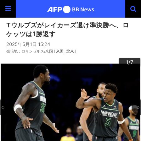
Tウルブズがレイカーズ退け準決勝へ、ロ
ケッツは1勝返す
2025年5月1日 15:24
発信地：ロサンゼルス/米国 [
米国
北米
]
3
4
6
2
5
7
1
/7
/7
/7
/7
/7
/7
/7