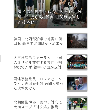
タイの学校で10代少年が発砲、教
師・生徒ら6人殺害 祖父母殺害し
た後移動
韓国、北西部沿岸で地雷15個
回収 豪雨で北朝鮮から流出か
>
太平洋諸島フォーラム、中国
のミサイル非難する共同声明
採択できず 親中2か国が反対
国連事務総長、ロシアとウク
ライナ両国を非難 民間人狙っ
た攻撃めぐり
北朝鮮指導部、夏バテ対策に
犬肉スープ「補身湯」推奨