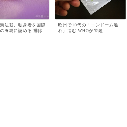
憲法裁、独身者を国際
欧州で10代の「コンドーム離
の養親に認める 排除
れ」進む WHOが警鐘