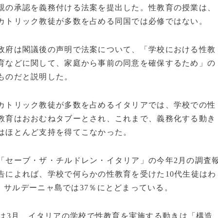
親の承認を義務付ける法案を提出した。性教育の授業は、
カトリック教徒が多数を占める同国では必修ではない。
政府は閣議後の声明で法案について、「学校における性教
育などに関して、家庭から事前の同意を確保するため」の
ものだと説明した。
カトリック教徒が多数を占めるイタリアでは、学校での性
教育はおおむねタブーとされ、これまで、義務化する動き
はほとんど支持を得てこなかった。
「セーブ・ザ・チルドレン・イタリア」の今年2月の調査
告によれば、学校で何らかの性教育を受けた10代生徒はわ
、サルデーニャ島では37％にとどまっている。
e」は3月、イタリアの学校で性教育を実施する動きは「構造