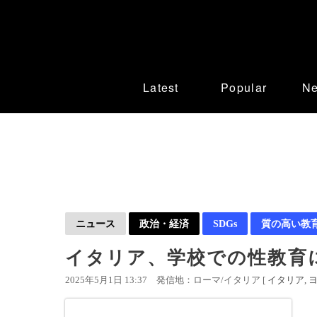
Latest
Popular
N
ニュース
政治・経済
SDGs
質の高い教
イタリア、学校での性教育
2025年5月1日 13:37
発信地：ローマ/イタリア [
イタリア