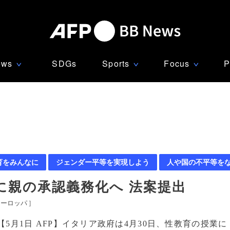
ews
SDGs
Sports
Focus
P
∨
∨
∨
育をみんなに
ジェンダー平等を実現しよう
人や国の不平等を
に親の承認義務化へ 法案提出
ヨーロッパ
]
【5月1日 AFP】イタリア政府は4月30日、性教育の授業に