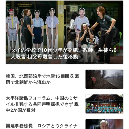
タイの学校で10代少年が発砲、教師・生徒ら6
人殺害 祖父母殺害した後移動
韓国、北西部沿岸で地雷15個回収 豪
雨で北朝鮮から流出か
太平洋諸島フォーラム、中国のミサ
イル非難する共同声明採択できず 親
中2か国が反対
国連事務総長、ロシアとウクライナ