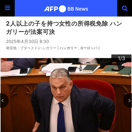
2人以上の子を持つ女性の所得税免除 ハン
ガリーが法案可決
2025年4月30日 8:30
発信地：ブダペスト/ハンガリー [
ハンガリー
ヨーロッパ
]
3
2
1
/3
/3
/3