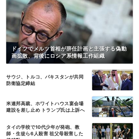
ドイツでメルツ首相が辞任計画と主張する偽動
画拡散、背後にロシア系情報工作組織
サウジ、トルコ、パキスタンが共同
防衛協定締結
米連邦高裁、ホワイトハウス宴会場
建設を差し止め トランプ氏は上訴へ
タイの学校で10代少年が発砲、教
師・生徒ら6人殺害 祖父母殺害した