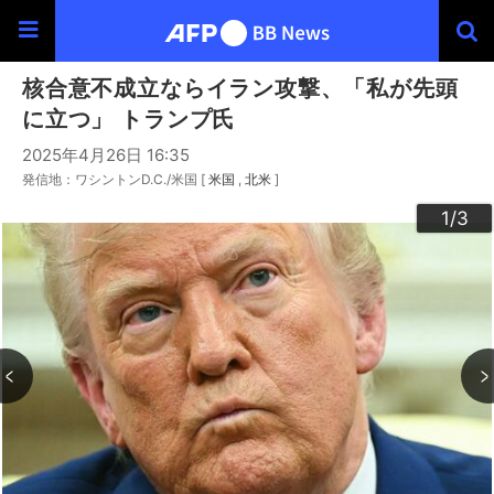
核合意不成立ならイラン攻撃、「私が先頭
に立つ」 トランプ氏
2025年4月26日 16:35
発信地：ワシントンD.C./米国 [
米国
北米
]
3
2
1
/3
/3
/3