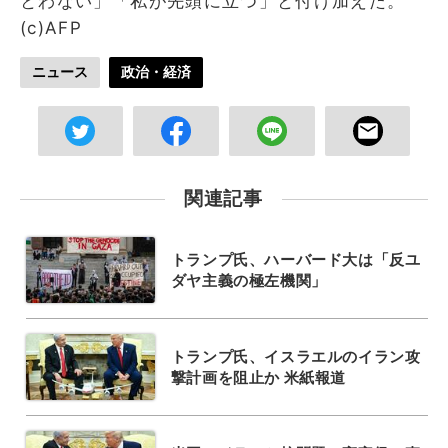
とわない」「私が先頭に立つ」と付け加えた。
(c)AFP
ニュース
政治・経済
関連記事
トランプ氏、ハーバード大は「反ユ
ダヤ主義の極左機関」
トランプ氏、イスラエルのイラン攻
撃計画を阻止か 米紙報道