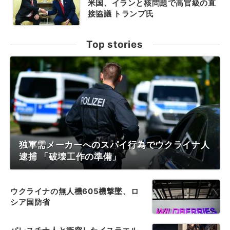
米国、イランと核問題で高官級の直
接協議 トランプ氏
Top stories
独軍需メーカーへのスパイ行為でウクライナ人
逮捕 「破壊工作の準備」
ウクライナの無人機605機撃墜、ロ
シア国防省