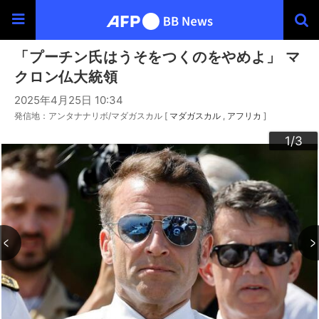
「プーチン氏はうそをつくのをやめよ」 マ
クロン仏大統領
2025年4月25日 10:34
発信地：アンタナナリボ/マダガスカル [
マダガスカル
アフリカ
]
3
2
1
/3
/3
/3