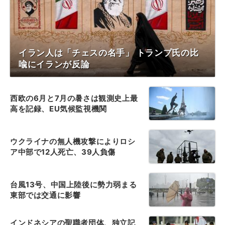
イラン人は「チェスの名手」 トランプ氏の比
喩にイランが反論
西欧の6月と7月の暑さは観測史上最
高を記録、EU気候監視機関
ウクライナの無人機攻撃によりロシ
ア中部で12人死亡、39人負傷
台風13号、中国上陸後に勢力弱まる
東部では交通に影響
インドネシアの聖職者団体、独立記