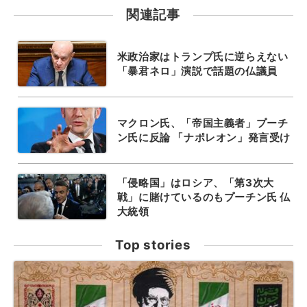
関連記事
米政治家はトランプ氏に逆らえない
「暴君ネロ」演説で話題の仏議員
マクロン氏、「帝国主義者」プーチ
ン氏に反論 「ナポレオン」発言受け
「侵略国」はロシア、「第3次大
戦」に賭けているのもプーチン氏 仏
大統領
Top stories