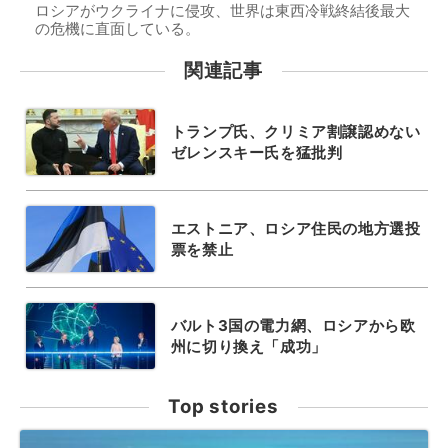
ロシアがウクライナに侵攻、世界は東西冷戦終結後最大
の危機に直面している。
関連記事
トランプ氏、クリミア割譲認めない
ゼレンスキー氏を猛批判
エストニア、ロシア住民の地方選投
票を禁止
バルト3国の電力網、ロシアから欧
州に切り換え「成功」
Top stories