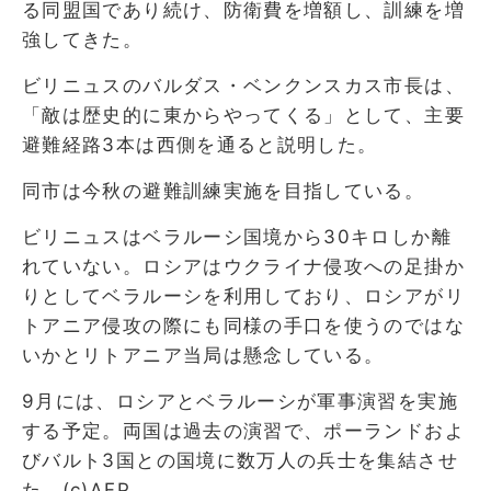
る同盟国であり続け、防衛費を増額し、訓練を増
強してきた。
ビリニュスのバルダス・ベンクンスカス市長は、
「敵は歴史的に東からやってくる」として、主要
避難経路3本は西側を通ると説明した。
同市は今秋の避難訓練実施を目指している。
ビリニュスはベラルーシ国境から30キロしか離
れていない。ロシアはウクライナ侵攻への足掛か
りとしてベラルーシを利用しており、ロシアがリ
トアニア侵攻の際にも同様の手口を使うのではな
いかとリトアニア当局は懸念している。
9月には、ロシアとベラルーシが軍事演習を実施
する予定。両国は過去の演習で、ポーランドおよ
びバルト3国との国境に数万人の兵士を集結させ
た。(c)AFP