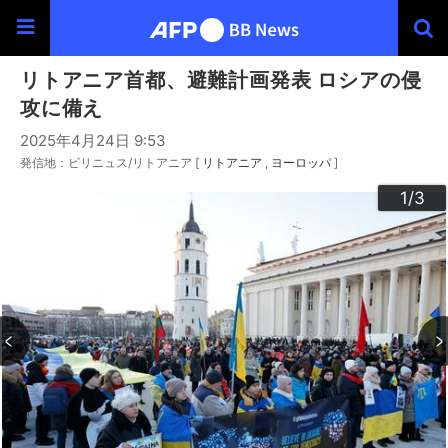
リトアニア首都、避難計画発表 ロシアの侵
攻に備え
2025年4月24日 9:53
発信地：ビリニュス/リトアニア [
リトアニア
ヨーロッパ
]
3
2
1
/3
/3
/3