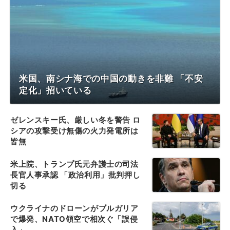
米国、南シナ海での中国の動きを非難 「不安
定化」招いている
ゼレンスキー氏、厳しい冬を警告 ロ
シアの攻撃受け無傷の火力発電所は
皆無
米上院、トランプ氏元弁護士の司法
長官人事承認 「政治利用」批判押し
切る
ウクライナのドローンがブルガリア
で爆発、NATO領空で相次ぐ「誤侵
入」